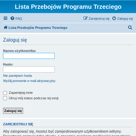
Lista Przebojów Programu Trzeciego
FAQ
Zarejestruj się
Zaloguj się
S
Lista Przebojów Programu Trzeciego
z
Zaloguj się
u
k
Nazwa użytkownika:
a
j
Hasło:
Nie pamiętam hasła
Wyślij ponownie e-mail aktywacyjny
Zapamiętaj mnie
Ukryj mój status podczas tej sesji
ZAREJESTRUJ SIĘ
Aby zalogować się, musisz być zarejestrowanym użytkownikiem witryny.