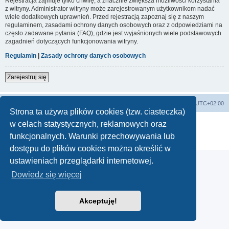
Rejestracja zajmuje tylko chwilę, a znacznie zwiększa możliwości korzystania
z witryny. Administrator witryny może zarejestrowanym użytkownikom nadać
wiele dodatkowych uprawnień. Przed rejestracją zapoznaj się z naszym
regulaminem, zasadami ochrony danych osobowych oraz z odpowiedziami na
często zadawane pytania (FAQ), gdzie jest wyjaśnionych wiele podstawowych
zagadnień dotyczących funkcjonowania witryny.
Regulamin
|
Zasady ochrony danych osobowych
Zarejestruj się
Lista Przebojów Programu Trzeciego
Strefa czasowa
UTC+02:00
Strona ta używa plików cookies (tzw. ciasteczka)
Technologię dostarcza
phpBB
® Forum Software © phpBB Limited
w celach statystycznych, reklamowych oraz
Polski pakiet językowy dostarcza
phpBB.pl
funkcjonalnych. Warunki przechowywania lub
Zasady ochrony danych osobowych
|
Regulamin
dostępu do plików cookies można określić w
ustawieniach przeglądarki internetowej.
Dowiedz się więcej
Akceptuję!