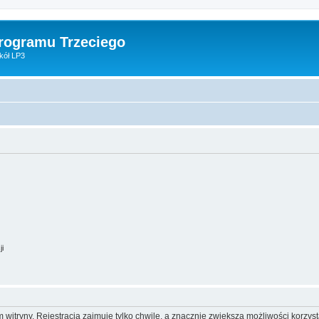
Programu Trzeciego
kół LP3
ji
itryny. Rejestracja zajmuje tylko chwilę, a znacznie zwiększa możliwości korzyst