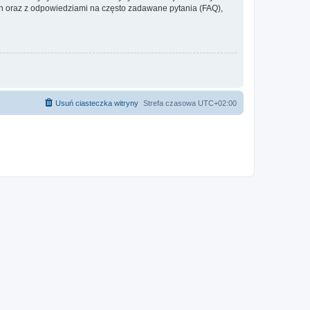
 oraz z odpowiedziami na często zadawane pytania (FAQ),
Usuń ciasteczka witryny
Strefa czasowa
UTC+02:00