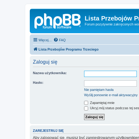
Lista Przebojów 
Forum pozytywnie zakręconych wo
Więcej…
FAQ
Lista Przebojów Programu Trzeciego
Zaloguj się
Nazwa użytkownika:
Hasło:
Nie pamiętam hasła
Wyślij ponownie e-mail aktywacyjny
Zapamiętaj mnie
Ukryj mój status podczas tej ses
ZAREJESTRUJ SIĘ
Aby zalogować się, musisz być zarejestrowanym użytkownikiem w