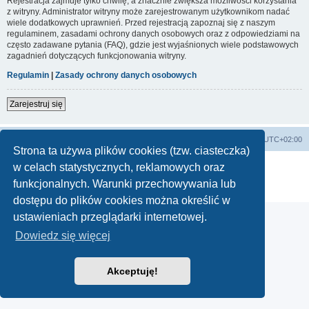
Rejestracja zajmuje tylko chwilę, a znacznie zwiększa możliwości korzystania
z witryny. Administrator witryny może zarejestrowanym użytkownikom nadać
wiele dodatkowych uprawnień. Przed rejestracją zapoznaj się z naszym
regulaminem, zasadami ochrony danych osobowych oraz z odpowiedziami na
często zadawane pytania (FAQ), gdzie jest wyjaśnionych wiele podstawowych
zagadnień dotyczących funkcjonowania witryny.
Regulamin
|
Zasady ochrony danych osobowych
Zarejestruj się
Lista Przebojów Programu Trzeciego
Strefa czasowa
UTC+02:00
Strona ta używa plików cookies (tzw. ciasteczka)
Technologię dostarcza
phpBB
® Forum Software © phpBB Limited
w celach statystycznych, reklamowych oraz
Polski pakiet językowy dostarcza
phpBB.pl
funkcjonalnych. Warunki przechowywania lub
Zasady ochrony danych osobowych
|
Regulamin
dostępu do plików cookies można określić w
ustawieniach przeglądarki internetowej.
Dowiedz się więcej
Akceptuję!