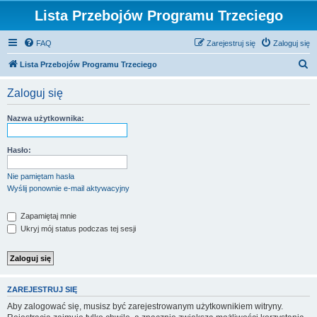
Lista Przebojów Programu Trzeciego
FAQ
Zarejestruj się
Zaloguj się
S
Lista Przebojów Programu Trzeciego
z
Zaloguj się
u
k
Nazwa użytkownika:
a
j
Hasło:
Nie pamiętam hasła
Wyślij ponownie e-mail aktywacyjny
Zapamiętaj mnie
Ukryj mój status podczas tej sesji
ZAREJESTRUJ SIĘ
Aby zalogować się, musisz być zarejestrowanym użytkownikiem witryny.