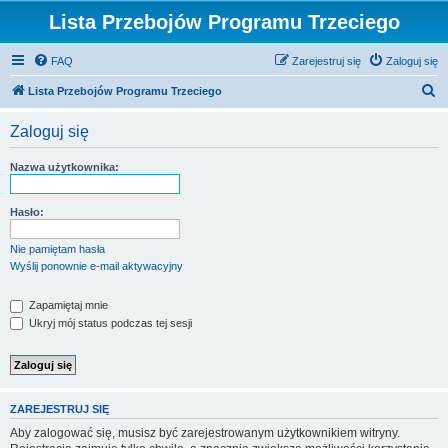
Lista Przebojów Programu Trzeciego
FAQ
Zarejestruj się
Zaloguj się
S
Lista Przebojów Programu Trzeciego
z
Zaloguj się
u
k
Nazwa użytkownika:
a
j
Hasło:
Nie pamiętam hasła
Wyślij ponownie e-mail aktywacyjny
Zapamiętaj mnie
Ukryj mój status podczas tej sesji
ZAREJESTRUJ SIĘ
Aby zalogować się, musisz być zarejestrowanym użytkownikiem witryny.