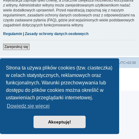
Rejestracja zajmuje tylko chwilę, a znacznie zwiększa możliwości korzystania
z witryny. Administrator witryny może zarejestrowanym użytkownikom nadać
wiele dodatkowych uprawnień. Przed rejestracją zapoznaj się z naszym
regulaminem, zasadami ochrony danych osobowych oraz z odpowiedziami na
często zadawane pytania (FAQ), gdzie jest wyjaśnionych wiele podstawowych
zagadnień dotyczących funkcjonowania witryny.
Regulamin
|
Zasady ochrony danych osobowych
Zarejestruj się
Lista Przebojów Programu Trzeciego
Strefa czasowa
UTC+02:00
Strona ta używa plików cookies (tzw. ciasteczka)
Technologię dostarcza
phpBB
® Forum Software © phpBB Limited
w celach statystycznych, reklamowych oraz
Polski pakiet językowy dostarcza
phpBB.pl
funkcjonalnych. Warunki przechowywania lub
Zasady ochrony danych osobowych
|
Regulamin
dostępu do plików cookies można określić w
ustawieniach przeglądarki internetowej.
Dowiedz się więcej
Akceptuję!