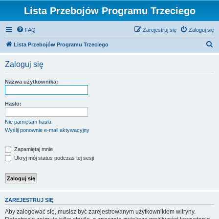
Lista Przebojów Programu Trzeciego
FAQ
Zarejestruj się
Zaloguj się
S
Lista Przebojów Programu Trzeciego
z
Zaloguj się
u
k
Nazwa użytkownika:
a
j
Hasło:
Nie pamiętam hasła
Wyślij ponownie e-mail aktywacyjny
Zapamiętaj mnie
Ukryj mój status podczas tej sesji
ZAREJESTRUJ SIĘ
Aby zalogować się, musisz być zarejestrowanym użytkownikiem witryny.