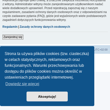
Rejestracja zajmuje tylko chwilę, a znacznie zwiększa możliwości korzystania
z witryny. Administrator witryny może zarejestrowanym użytkownikom nadać
wiele dodatkowych uprawnień. Przed rejestracją zapoznaj się z naszym
regulaminem, zasadami ochrony danych osobowych oraz z odpowiedziami na
często zadawane pytania (FAQ), gdzie jest wyjaśnionych wiele podstawowych
zagadnień dotyczących funkcjonowania witryny.
Regulamin
|
Zasady ochrony danych osobowych
Zarejestruj się
Lista Przebojów Programu Trzeciego
Strefa czasowa
UTC+02:00
Strona ta używa plików cookies (tzw. ciasteczka)
Technologię dostarcza
phpBB
® Forum Software © phpBB Limited
w celach statystycznych, reklamowych oraz
Polski pakiet językowy dostarcza
phpBB.pl
funkcjonalnych. Warunki przechowywania lub
Zasady ochrony danych osobowych
|
Regulamin
dostępu do plików cookies można określić w
ustawieniach przeglądarki internetowej.
Dowiedz się więcej
Akceptuję!