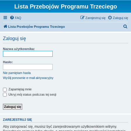
Lista Przebojów Programu Trzeciego
FAQ
Zarejestruj się
Zaloguj się
S
Lista Przebojów Programu Trzeciego
z
Zaloguj się
u
k
Nazwa użytkownika:
a
j
Hasło:
Nie pamiętam hasła
Wyślij ponownie e-mail aktywacyjny
Zapamiętaj mnie
Ukryj mój status podczas tej sesji
ZAREJESTRUJ SIĘ
Aby zalogować się, musisz być zarejestrowanym użytkownikiem witryny.