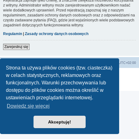
Rejestracja zajmuje tylko chwilę, a znacznie zwiększa możliwości korzystania
z witryny. Administrator witryny może zarejestrowanym użytkownikom nadać
wiele dodatkowych uprawnień. Przed rejestracją zapoznaj się z naszym
regulaminem, zasadami ochrony danych osobowych oraz z odpowiedziami na
często zadawane pytania (FAQ), gdzie jest wyjaśnionych wiele podstawowych
zagadnień dotyczących funkcjonowania witryny.
Regulamin
|
Zasady ochrony danych osobowych
Zarejestruj się
Lista Przebojów Programu Trzeciego
Strefa czasowa
UTC+02:00
Strona ta używa plików cookies (tzw. ciasteczka)
Technologię dostarcza
phpBB
® Forum Software © phpBB Limited
w celach statystycznych, reklamowych oraz
Polski pakiet językowy dostarcza
phpBB.pl
funkcjonalnych. Warunki przechowywania lub
Zasady ochrony danych osobowych
|
Regulamin
dostępu do plików cookies można określić w
ustawieniach przeglądarki internetowej.
Dowiedz się więcej
Akceptuję!