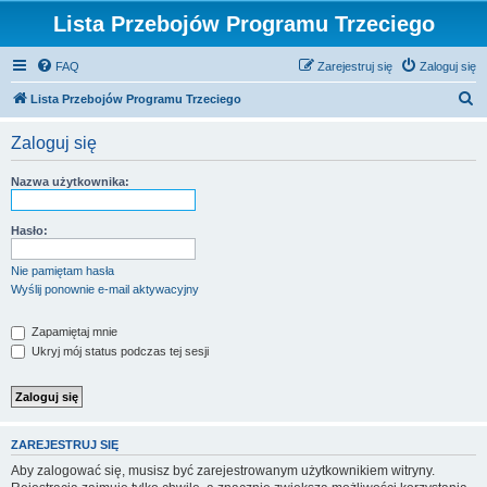
Lista Przebojów Programu Trzeciego
FAQ
Zarejestruj się
Zaloguj się
S
Lista Przebojów Programu Trzeciego
z
Zaloguj się
u
k
Nazwa użytkownika:
a
j
Hasło:
Nie pamiętam hasła
Wyślij ponownie e-mail aktywacyjny
Zapamiętaj mnie
Ukryj mój status podczas tej sesji
ZAREJESTRUJ SIĘ
Aby zalogować się, musisz być zarejestrowanym użytkownikiem witryny.