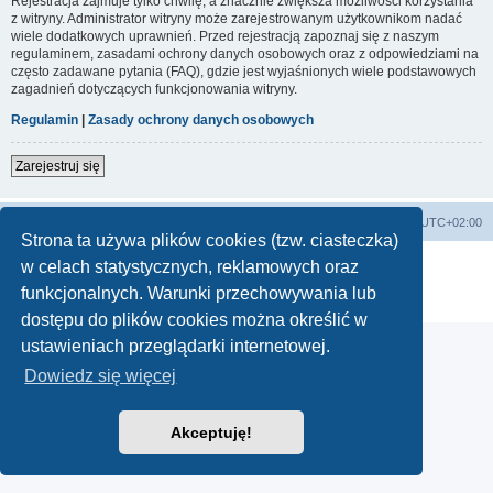
Rejestracja zajmuje tylko chwilę, a znacznie zwiększa możliwości korzystania
z witryny. Administrator witryny może zarejestrowanym użytkownikom nadać
wiele dodatkowych uprawnień. Przed rejestracją zapoznaj się z naszym
regulaminem, zasadami ochrony danych osobowych oraz z odpowiedziami na
często zadawane pytania (FAQ), gdzie jest wyjaśnionych wiele podstawowych
zagadnień dotyczących funkcjonowania witryny.
Regulamin
|
Zasady ochrony danych osobowych
Zarejestruj się
Lista Przebojów Programu Trzeciego
Strefa czasowa
UTC+02:00
Strona ta używa plików cookies (tzw. ciasteczka)
Technologię dostarcza
phpBB
® Forum Software © phpBB Limited
w celach statystycznych, reklamowych oraz
Polski pakiet językowy dostarcza
phpBB.pl
funkcjonalnych. Warunki przechowywania lub
Zasady ochrony danych osobowych
|
Regulamin
dostępu do plików cookies można określić w
ustawieniach przeglądarki internetowej.
Dowiedz się więcej
Akceptuję!