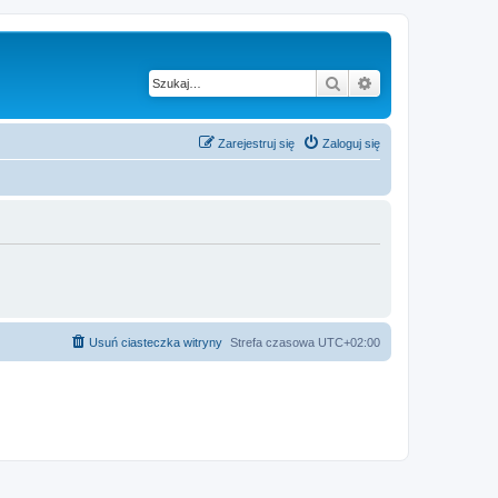
Szukaj
Wyszukiwanie z
Zarejestruj się
Zaloguj się
Usuń ciasteczka witryny
Strefa czasowa
UTC+02:00