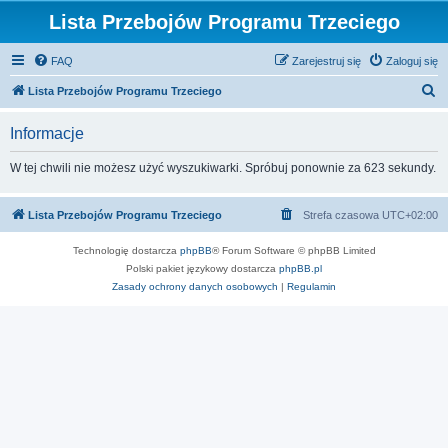
Lista Przebojów Programu Trzeciego
FAQ
Zarejestruj się
Zaloguj się
S
Lista Przebojów Programu Trzeciego
z
Informacje
u
k
W tej chwili nie możesz użyć wyszukiwarki. Spróbuj ponownie za 623 sekundy.
a
j
Lista Przebojów Programu Trzeciego
Strefa czasowa
UTC+02:00
Technologię dostarcza
phpBB
® Forum Software © phpBB Limited
Polski pakiet językowy dostarcza
phpBB.pl
Zasady ochrony danych osobowych
|
Regulamin