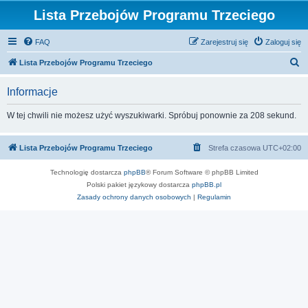
Lista Przebojów Programu Trzeciego
FAQ
Zarejestruj się
Zaloguj się
S
Lista Przebojów Programu Trzeciego
z
Informacje
u
k
W tej chwili nie możesz użyć wyszukiwarki. Spróbuj ponownie za 208 sekund.
a
j
Lista Przebojów Programu Trzeciego
Strefa czasowa
UTC+02:00
Technologię dostarcza
phpBB
® Forum Software © phpBB Limited
Polski pakiet językowy dostarcza
phpBB.pl
Zasady ochrony danych osobowych
|
Regulamin