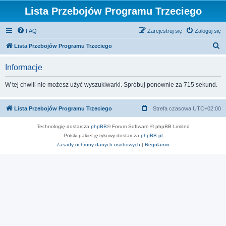
Lista Przebojów Programu Trzeciego
FAQ
Zarejestruj się
Zaloguj się
S
Lista Przebojów Programu Trzeciego
z
Informacje
u
k
W tej chwili nie możesz użyć wyszukiwarki. Spróbuj ponownie za 715 sekund.
a
j
Lista Przebojów Programu Trzeciego
Strefa czasowa
UTC+02:00
Technologię dostarcza
phpBB
® Forum Software © phpBB Limited
Polski pakiet językowy dostarcza
phpBB.pl
Zasady ochrony danych osobowych
|
Regulamin