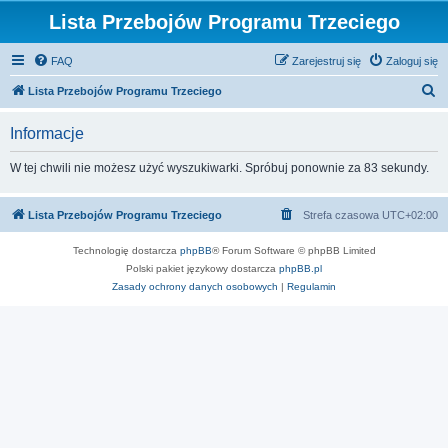
Lista Przebojów Programu Trzeciego
FAQ
Zarejestruj się
Zaloguj się
S
Lista Przebojów Programu Trzeciego
z
Informacje
u
k
W tej chwili nie możesz użyć wyszukiwarki. Spróbuj ponownie za 83 sekundy.
a
j
Lista Przebojów Programu Trzeciego
Strefa czasowa
UTC+02:00
Technologię dostarcza
phpBB
® Forum Software © phpBB Limited
Polski pakiet językowy dostarcza
phpBB.pl
Zasady ochrony danych osobowych
|
Regulamin