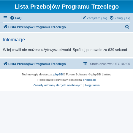
Lista Przebojów Programu Trzeciego
FAQ
Zarejestruj się
Zaloguj się
S
Lista Przebojów Programu Trzeciego
z
Informacje
u
k
W tej chwili nie możesz użyć wyszukiwarki. Spróbuj ponownie za 639 sekund.
a
j
Lista Przebojów Programu Trzeciego
Strefa czasowa
UTC+02:00
Technologię dostarcza
phpBB
® Forum Software © phpBB Limited
Polski pakiet językowy dostarcza
phpBB.pl
Zasady ochrony danych osobowych
|
Regulamin