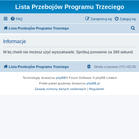
Lista Przebojów Programu Trzeciego
FAQ
Zarejestruj się
Zaloguj się
S
Lista Przebojów Programu Trzeciego
z
Informacje
u
k
W tej chwili nie możesz użyć wyszukiwarki. Spróbuj ponownie za 389 sekund.
a
j
Lista Przebojów Programu Trzeciego
Strefa czasowa
UTC+02:00
Technologię dostarcza
phpBB
® Forum Software © phpBB Limited
Polski pakiet językowy dostarcza
phpBB.pl
Zasady ochrony danych osobowych
|
Regulamin