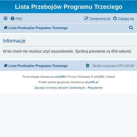
Lista Przebojów Programu Trzeciego
FAQ
Zarejestruj się
Zaloguj się
S
Lista Przebojów Programu Trzeciego
z
Informacje
u
k
W tej chwili nie możesz użyć wyszukiwarki. Spróbuj ponownie za 858 sekund.
a
j
Lista Przebojów Programu Trzeciego
Strefa czasowa
UTC+02:00
Technologię dostarcza
phpBB
® Forum Software © phpBB Limited
Polski pakiet językowy dostarcza
phpBB.pl
Zasady ochrony danych osobowych
|
Regulamin