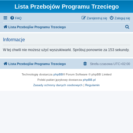
Lista Przebojów Programu Trzeciego
FAQ
Zarejestruj się
Zaloguj się
S
Lista Przebojów Programu Trzeciego
z
Informacje
u
k
W tej chwili nie możesz użyć wyszukiwarki. Spróbuj ponownie za 153 sekundy.
a
j
Lista Przebojów Programu Trzeciego
Strefa czasowa
UTC+02:00
Technologię dostarcza
phpBB
® Forum Software © phpBB Limited
Polski pakiet językowy dostarcza
phpBB.pl
Zasady ochrony danych osobowych
|
Regulamin