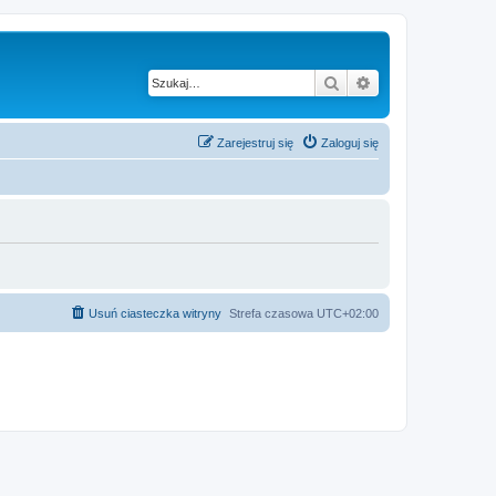
Szukaj
Wyszukiwanie z
Zarejestruj się
Zaloguj się
Usuń ciasteczka witryny
Strefa czasowa
UTC+02:00