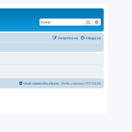
Szukaj
Wyszukiwanie z
Zarejestruj się
Zaloguj się
Usuń ciasteczka witryny
Strefa czasowa
UTC+02:00