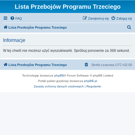
Lista Przebojów Programu Trzeciego
FAQ
Zarejestruj się
Zaloguj się
S
Lista Przebojów Programu Trzeciego
z
Informacje
u
k
W tej chwili nie możesz użyć wyszukiwarki. Spróbuj ponownie za 368 sekund.
a
j
Lista Przebojów Programu Trzeciego
Strefa czasowa
UTC+02:00
Technologię dostarcza
phpBB
® Forum Software © phpBB Limited
Polski pakiet językowy dostarcza
phpBB.pl
Zasady ochrony danych osobowych
|
Regulamin