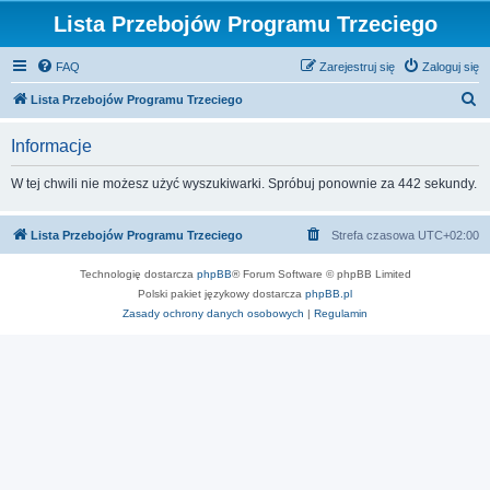
Lista Przebojów Programu Trzeciego
FAQ
Zarejestruj się
Zaloguj się
S
Lista Przebojów Programu Trzeciego
z
Informacje
u
k
W tej chwili nie możesz użyć wyszukiwarki. Spróbuj ponownie za 442 sekundy.
a
j
Lista Przebojów Programu Trzeciego
Strefa czasowa
UTC+02:00
Technologię dostarcza
phpBB
® Forum Software © phpBB Limited
Polski pakiet językowy dostarcza
phpBB.pl
Zasady ochrony danych osobowych
|
Regulamin