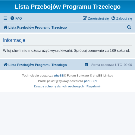
Lista Przebojów Programu Trzeciego
FAQ
Zarejestruj się
Zaloguj się
S
Lista Przebojów Programu Trzeciego
z
Informacje
u
k
W tej chwili nie możesz użyć wyszukiwarki. Spróbuj ponownie za 189 sekund.
a
j
Lista Przebojów Programu Trzeciego
Strefa czasowa
UTC+02:00
Technologię dostarcza
phpBB
® Forum Software © phpBB Limited
Polski pakiet językowy dostarcza
phpBB.pl
Zasady ochrony danych osobowych
|
Regulamin