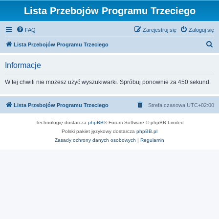
Lista Przebojów Programu Trzeciego
FAQ
Zarejestruj się
Zaloguj się
S
Lista Przebojów Programu Trzeciego
z
Informacje
u
k
W tej chwili nie możesz użyć wyszukiwarki. Spróbuj ponownie za 450 sekund.
a
j
Lista Przebojów Programu Trzeciego
Strefa czasowa
UTC+02:00
Technologię dostarcza
phpBB
® Forum Software © phpBB Limited
Polski pakiet językowy dostarcza
phpBB.pl
Zasady ochrony danych osobowych
|
Regulamin