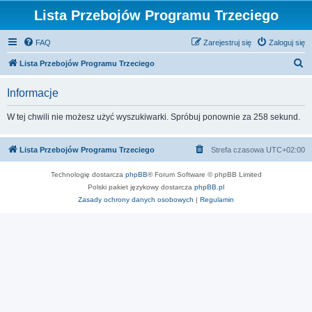
Lista Przebojów Programu Trzeciego
FAQ
Zarejestruj się
Zaloguj się
S
Lista Przebojów Programu Trzeciego
z
Informacje
u
k
W tej chwili nie możesz użyć wyszukiwarki. Spróbuj ponownie za 258 sekund.
a
j
Lista Przebojów Programu Trzeciego
Strefa czasowa
UTC+02:00
Technologię dostarcza
phpBB
® Forum Software © phpBB Limited
Polski pakiet językowy dostarcza
phpBB.pl
Zasady ochrony danych osobowych
|
Regulamin