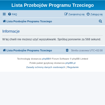
Lista Przebojów Programu Trzeciego
FAQ
Zarejestruj się
Zaloguj się
S
Lista Przebojów Programu Trzeciego
z
Informacje
u
k
W tej chwili nie możesz użyć wyszukiwarki. Spróbuj ponownie za 568 sekund.
a
j
Lista Przebojów Programu Trzeciego
Strefa czasowa
UTC+02:00
Technologię dostarcza
phpBB
® Forum Software © phpBB Limited
Polski pakiet językowy dostarcza
phpBB.pl
Zasady ochrony danych osobowych
|
Regulamin