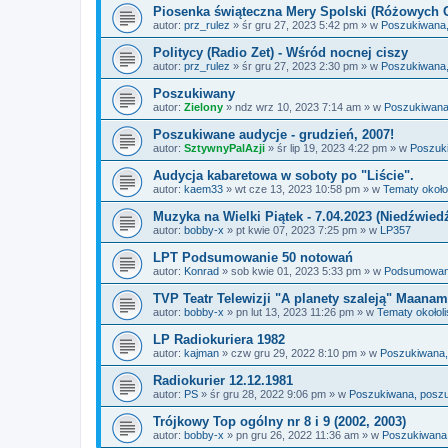
Piosenka świąteczna Mery Spolski (Różowych 
autor:
prz_rulez
»
śr gru 27, 2023 5:42 pm
» w
Poszukiwana,
Politycy (Radio Zet) - Wśród nocnej ciszy
autor:
prz_rulez
»
śr gru 27, 2023 2:30 pm
» w
Poszukiwana,
Poszukiwany
autor:
Zielony
»
ndz wrz 10, 2023 7:14 am
» w
Poszukiwana
Poszukiwane audycje - grudzień, 2007!
autor:
SztywnyPalAzji
»
śr lip 19, 2023 4:22 pm
» w
Poszuk
Audycja kabaretowa w soboty po "Liście".
autor:
kaem33
»
wt cze 13, 2023 10:58 pm
» w
Tematy około
Muzyka na Wielki Piątek - 7.04.2023 (Niedźwied
autor:
bobby-x
»
pt kwie 07, 2023 7:25 pm
» w
LP357
LPT Podsumowanie 50 notowań
autor:
Konrad
»
sob kwie 01, 2023 5:33 pm
» w
Podsumowania
TVP Teatr Telewizji "A planety szaleją" Maanam
autor:
bobby-x
»
pn lut 13, 2023 11:26 pm
» w
Tematy okołol
LP Radiokuriera 1982
autor:
kajman
»
czw gru 29, 2022 8:10 pm
» w
Poszukiwana,
Radiokurier 12.12.1981
autor:
PS
»
śr gru 28, 2022 9:06 pm
» w
Poszukiwana, posz
Trójkowy Top ogólny nr 8 i 9 (2002, 2003)
autor:
bobby-x
»
pn gru 26, 2022 11:36 am
» w
Poszukiwana