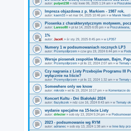
autor:
pulpet238
»
ndz kwie 06, 2025 1:24 am
» w
Poszukiw
Impreza objazdowa z p. Markiem - 1987 rok.
autor:
kaem33
»
wt mar 04, 2025 10:46 pm
» w
Marek Niedź
Piosenka z charakterystycznym motywem, począt
autor:
Lareso80
»
pt lut 14, 2025 6:05 pm
» w
Poszukiwana,
1%
autor:
JaceK
»
śr sty 29, 2025 8:45 pm
» w
LP357
Numery 1 w podsumowaniach rocznych LP3
autor:
Przemysllprzem
»
czw gru 19, 2024 6:44 pm
» w
Pods
Wersje piosenek zespołów Maanam, Bajm, Pap
autor:
Przemysllprzem
»
pt lis 22, 2024 2:07 am
» w
Tematy 
Czy nagrania z Listy Przebojów Programu III Po
wyłącznie na liście?
autor:
Przemysllprzem
»
pt lis 22, 2024 1:32 am
» w
Tematy 
Somewhere only we know
autor:
mikrobi
»
wt lis 19, 2024 10:17 pm
» w
Komentarze do
Koncert Kultu - Dni Białołęki 2024
autor:
8azyliszek
»
ndz cze 16, 2024 8:43 am
» w
Tematy ok
wydanie specjalne na 15-lecie Listy
autor:
drlecter
»
sob sty 13, 2024 5:24 pm
» w
Podsumowania
2023 - podsumowanie wg RYM
autor:
adrianec
»
sob sty 13, 2024 1:38 am
» w
Inne listy pr