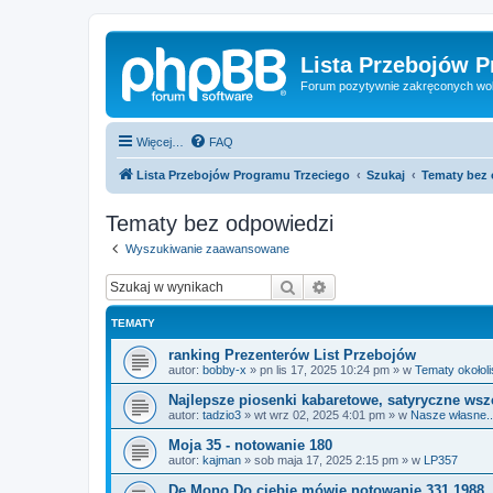
Lista Przebojów 
Forum pozytywnie zakręconych wo
Więcej…
FAQ
Lista Przebojów Programu Trzeciego
Szukaj
Tematy bez
Tematy bez odpowiedzi
Wyszukiwanie zaawansowane
Szukaj
Wyszukiwanie zaawan
TEMATY
ranking Prezenterów List Przebojów
autor:
bobby-x
»
pn lis 17, 2025 10:24 pm
» w
Tematy okołol
Najlepsze piosenki kabaretowe, satyryczne ws
autor:
tadzio3
»
wt wrz 02, 2025 4:01 pm
» w
Nasze własne...
Moja 35 - notowanie 180
autor:
kajman
»
sob maja 17, 2025 2:15 pm
» w
LP357
De Mono Do ciebię mówię notowanie 331 1988