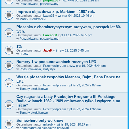
Ostatni post autor:
pulpet238
«
ndz kwie 06, 2025 1:24 am
w
Poszukiwana, poszukiwany!
Impreza objazdowa z p. Markiem - 1987 rok.
Ostatni post autor:
kaem33
«
wt mar 04, 2025 10:46 pm
w
Marek Niedźwiecki
Piosenka z charakterystycznym motywem, początek lat 80-
tych.
Ostatni post autor:
Lareso80
«
pt lut 14, 2025 6:05 pm
w
Poszukiwana, poszukiwany!
1%
Ostatni post autor:
JaceK
«
śr sty 29, 2025 8:45 pm
w
LP357
Numery 1 w podsumowaniach rocznych LP3
Ostatni post autor:
Przemysllprzem
«
czw gru 19, 2024 6:44 pm
w
Podsumowania, statystyki
Wersje piosenek zespołów Maanam, Bajm, Papa Dance na
LP3.
Ostatni post autor:
Przemysllprzem
«
pt lis 22, 2024 2:07 am
w
Tematy okołolistowe
Czy nagrania z Listy Przebojów Programu III Polskiego
Radia w latach 1982 - 1989 emitowano tylko i wyłącznie na
liście?
Ostatni post autor:
Przemysllprzem
«
pt lis 22, 2024 1:32 am
w
Tematy okołolistowe
Somewhere only we know
Ostatni post autor:
mikrobi
«
wt lis 19, 2024 10:17 pm
w
Komentarze do bieżących notowań