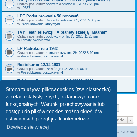
Ostatni post autor:
bobby-x
«
pt kwie 07, 2023 7:25 pm
w
LP357
LPT Podsumowanie 50 notowań
Ostatni post autor:
Konrad
«
sob kwie 01, 2023 5:33 pm
w
Podsumowania, statystyki
TVP Teatr Telewizji "A planety szaleją" Maanam
Ostatni post autor:
bobby-x
«
pn lut 13, 2023 11:26 pm
w
Tematy okołolistowe
LP Radiokuriera 1982
Ostatni post autor:
kajman
«
czw gru 29, 2022 8:10 pm
w
Poszukiwana, poszukiwany!
Radiokurier 12.12.1981
Ostatni post autor:
PS
«
śr gru 28, 2022 9:06 pm
w
Poszukiwana, poszukiwany!
Trójkowy Top ogólny nr 8 i 9 (2002, 2003)
Ostatni post autor:
bobby-x
«
pn gru 26, 2022 11:36 am
w
Poszukiwana, poszukiwany!
Strona ta używa plików cookies (tzw. ciasteczka)
w celach statystycznych, reklamowych oraz
funkcjonalnych. Warunki przechowywania lub
Strona
1
z
29
1
2
3
4
5
29
Następn
Znaleziono 709 wyników
…
dostępu do plików cookies można określić w
ustawieniach przeglądarki internetowej.
Przejdź do
Dowiedz się więcej
Lista Przebojów Programu Trzeciego
Strefa czasowa
UTC+02:00