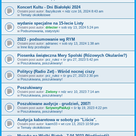
Koncert Kultu - Dni Białołęki 2024
Ostatni post autor:
8azyliszek
«
ndz cze 16, 2024 8:43 am
w
Tematy okołolistowe
wydanie specjalne na 15-lecie Listy
Ostatni post autor:
drlecter
«
sob sty 13, 2024 5:24 pm
w
Podsumowania, statystyki
2023 - podsumowanie wg RYM
Ostatni post autor:
adrianec
«
sob sty 13, 2024 1:38 am
w
Inne listy przebojów
Piosenka świąteczna Mery Spolski (Różowych Okularów?)
Ostatni post autor:
prz_rulez
«
śr gru 27, 2023 5:42 pm
w
Poszukiwana, poszukiwany!
Politycy (Radio Zet) - Wśród nocnej ciszy
Ostatni post autor:
prz_rulez
«
śr gru 27, 2023 2:30 pm
w
Poszukiwana, poszukiwany!
Poszukiwany
Ostatni post autor:
Zielony
«
ndz wrz 10, 2023 7:14 am
w
Poszukiwana, poszukiwany!
Poszukiwane audycje - grudzień, 2007!
Ostatni post autor:
SztywnyPalAzji
«
śr lip 19, 2023 4:22 pm
w
Poszukiwana, poszukiwany!
Audycja kabaretowa w soboty po "Liście".
Ostatni post autor:
kaem33
«
wt cze 13, 2023 10:58 pm
w
Tematy okołolistowe
Muzyka na Wielki Piątek - 7.04.2023 (Niedźwiedź)