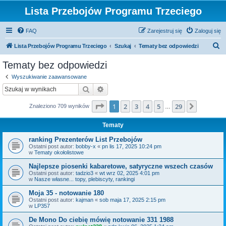
Lista Przebojów Programu Trzeciego
FAQ
Zarejestruj się
Zaloguj się
S
Lista Przebojów Programu Trzeciego
Szukaj
Tematy bez odpowiedzi
z
Tematy bez odpowiedzi
u
Wyszukiwanie zaawansowane
k
Szukaj
Wyszukiwanie zaawansowane
a
Strona
1
z
29
1
2
3
4
5
29
Następn
Znaleziono 709 wyników
j
…
Tematy
ranking Prezenterów List Przebojów
Ostatni post autor:
bobby-x
«
pn lis 17, 2025 10:24 pm
w
Tematy okołolistowe
Najlepsze piosenki kabaretowe, satyryczne wszech czasów
Ostatni post autor:
tadzio3
«
wt wrz 02, 2025 4:01 pm
w
Nasze własne... topy, plebiscyty, rankingi
Moja 35 - notowanie 180
Ostatni post autor:
kajman
«
sob maja 17, 2025 2:15 pm
w
LP357
De Mono Do ciebię mówię notowanie 331 1988