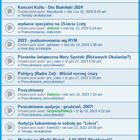
Koncert Kultu - Dni Białołęki 2024
Ostatni post autor:
8azyliszek
«
ndz cze 16, 2024 8:43 am
w
Tematy okołolistowe
wydanie specjalne na 15-lecie Listy
Ostatni post autor:
drlecter
«
sob sty 13, 2024 5:24 pm
w
Podsumowania, statystyki
2023 - podsumowanie wg RYM
Ostatni post autor:
adrianec
«
sob sty 13, 2024 1:38 am
w
Inne listy przebojów
Piosenka świąteczna Mery Spolski (Różowych Okularów?)
Ostatni post autor:
prz_rulez
«
śr gru 27, 2023 5:42 pm
w
Poszukiwana, poszukiwany!
Politycy (Radio Zet) - Wśród nocnej ciszy
Ostatni post autor:
prz_rulez
«
śr gru 27, 2023 2:30 pm
w
Poszukiwana, poszukiwany!
Poszukiwany
Ostatni post autor:
Zielony
«
ndz wrz 10, 2023 7:14 am
w
Poszukiwana, poszukiwany!
Poszukiwane audycje - grudzień, 2007!
Ostatni post autor:
SztywnyPalAzji
«
śr lip 19, 2023 4:22 pm
w
Poszukiwana, poszukiwany!
Audycja kabaretowa w soboty po "Liście".
Ostatni post autor:
kaem33
«
wt cze 13, 2023 10:58 pm
w
Tematy okołolistowe
Muzyka na Wielki Piątek - 7.04.2023 (Niedźwiedź)