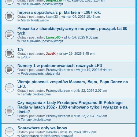
Ostatni post autor:
pulpet238
«
ndz kwie 06, 2025 1:24 am
w
Poszukiwana, poszukiwany!
Impreza objazdowa z p. Markiem - 1987 rok.
Ostatni post autor:
kaem33
«
wt mar 04, 2025 10:46 pm
w
Marek Niedźwiecki
Piosenka z charakterystycznym motywem, początek lat 80-
tych.
Ostatni post autor:
Lareso80
«
pt lut 14, 2025 6:05 pm
w
Poszukiwana, poszukiwany!
1%
Ostatni post autor:
JaceK
«
śr sty 29, 2025 8:45 pm
w
LP357
Numery 1 w podsumowaniach rocznych LP3
Ostatni post autor:
Przemysllprzem
«
czw gru 19, 2024 6:44 pm
w
Podsumowania, statystyki
Wersje piosenek zespołów Maanam, Bajm, Papa Dance na
LP3.
Ostatni post autor:
Przemysllprzem
«
pt lis 22, 2024 2:07 am
w
Tematy okołolistowe
Czy nagrania z Listy Przebojów Programu III Polskiego
Radia w latach 1982 - 1989 emitowano tylko i wyłącznie na
liście?
Ostatni post autor:
Przemysllprzem
«
pt lis 22, 2024 1:32 am
w
Tematy okołolistowe
Somewhere only we know
Ostatni post autor:
mikrobi
«
wt lis 19, 2024 10:17 pm
w
Komentarze do bieżących notowań