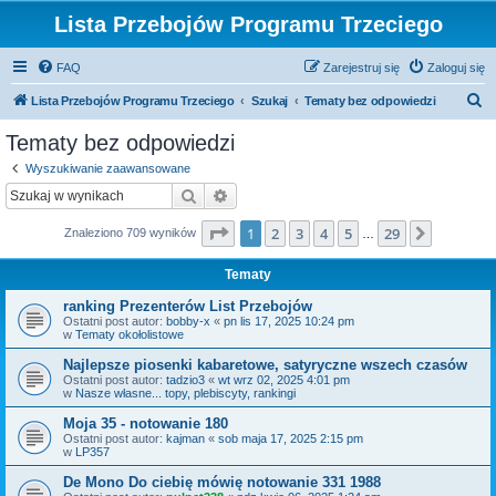
Lista Przebojów Programu Trzeciego
FAQ
Zarejestruj się
Zaloguj się
S
Lista Przebojów Programu Trzeciego
Szukaj
Tematy bez odpowiedzi
z
Tematy bez odpowiedzi
u
Wyszukiwanie zaawansowane
k
Szukaj
Wyszukiwanie zaawansowane
a
Strona
1
z
29
1
2
3
4
5
29
Następn
Znaleziono 709 wyników
j
…
Tematy
ranking Prezenterów List Przebojów
Ostatni post autor:
bobby-x
«
pn lis 17, 2025 10:24 pm
w
Tematy okołolistowe
Najlepsze piosenki kabaretowe, satyryczne wszech czasów
Ostatni post autor:
tadzio3
«
wt wrz 02, 2025 4:01 pm
w
Nasze własne... topy, plebiscyty, rankingi
Moja 35 - notowanie 180
Ostatni post autor:
kajman
«
sob maja 17, 2025 2:15 pm
w
LP357
De Mono Do ciebię mówię notowanie 331 1988