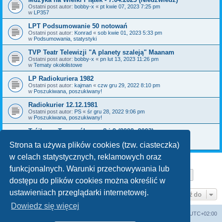
Ostatni post autor:
bobby-x
«
pt kwie 07, 2023 7:25 pm
w
LP357
LPT Podsumowanie 50 notowań
Ostatni post autor:
Konrad
«
sob kwie 01, 2023 5:33 pm
w
Podsumowania, statystyki
TVP Teatr Telewizji "A planety szaleją" Maanam
Ostatni post autor:
bobby-x
«
pn lut 13, 2023 11:26 pm
w
Tematy okołolistowe
LP Radiokuriera 1982
Ostatni post autor:
kajman
«
czw gru 29, 2022 8:10 pm
w
Poszukiwana, poszukiwany!
Radiokurier 12.12.1981
Ostatni post autor:
PS
«
śr gru 28, 2022 9:06 pm
w
Poszukiwana, poszukiwany!
Trójkowy Top ogólny nr 8 i 9 (2002, 2003)
Ostatni post autor:
bobby-x
«
pn gru 26, 2022 11:36 am
w
Poszukiwana, poszukiwany!
Strona ta używa plików cookies (tzw. ciasteczka)
w celach statystycznych, reklamowych oraz
funkcjonalnych. Warunki przechowywania lub
Strona
1
z
29
1
2
3
4
5
29
Następn
Znaleziono 709 wyników
…
dostępu do plików cookies można określić w
ustawieniach przeglądarki internetowej.
Przejdź do
Dowiedz się więcej
Lista Przebojów Programu Trzeciego
Strefa czasowa
UTC+02:00