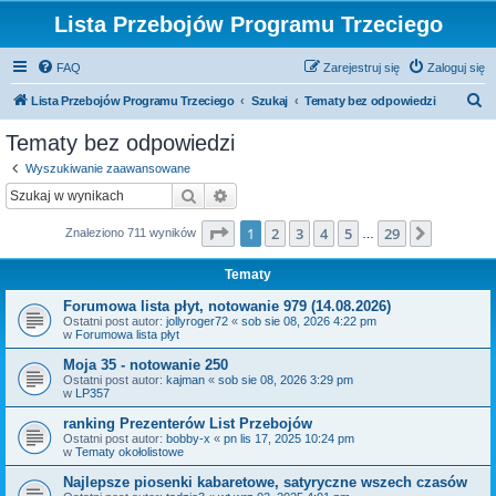
Lista Przebojów Programu Trzeciego
FAQ
Zarejestruj się
Zaloguj się
S
Lista Przebojów Programu Trzeciego
Szukaj
Tematy bez odpowiedzi
z
Tematy bez odpowiedzi
u
Wyszukiwanie zaawansowane
k
Szukaj
Wyszukiwanie zaawansowane
a
Strona
1
z
29
1
2
3
4
5
29
Następn
Znaleziono 711 wyników
j
…
Tematy
Forumowa lista płyt, notowanie 979 (14.08.2026)
Ostatni post autor:
jollyroger72
«
sob sie 08, 2026 4:22 pm
w
Forumowa lista płyt
Moja 35 - notowanie 250
Ostatni post autor:
kajman
«
sob sie 08, 2026 3:29 pm
w
LP357
ranking Prezenterów List Przebojów
Ostatni post autor:
bobby-x
«
pn lis 17, 2025 10:24 pm
w
Tematy okołolistowe
Najlepsze piosenki kabaretowe, satyryczne wszech czasów