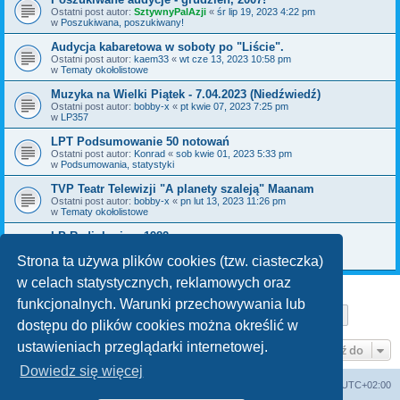
Ostatni post autor:
SztywnyPalAzji
«
śr lip 19, 2023 4:22 pm
w
Poszukiwana, poszukiwany!
Audycja kabaretowa w soboty po "Liście".
Ostatni post autor:
kaem33
«
wt cze 13, 2023 10:58 pm
w
Tematy okołolistowe
Muzyka na Wielki Piątek - 7.04.2023 (Niedźwiedź)
Ostatni post autor:
bobby-x
«
pt kwie 07, 2023 7:25 pm
w
LP357
LPT Podsumowanie 50 notowań
Ostatni post autor:
Konrad
«
sob kwie 01, 2023 5:33 pm
w
Podsumowania, statystyki
TVP Teatr Telewizji "A planety szaleją" Maanam
Ostatni post autor:
bobby-x
«
pn lut 13, 2023 11:26 pm
w
Tematy okołolistowe
LP Radiokuriera 1982
Ostatni post autor:
kajman
«
czw gru 29, 2022 8:10 pm
w
Poszukiwana, poszukiwany!
Strona ta używa plików cookies (tzw. ciasteczka)
w celach statystycznych, reklamowych oraz
funkcjonalnych. Warunki przechowywania lub
Strona
1
z
29
1
2
3
4
5
29
Następn
Znaleziono 711 wyników
…
dostępu do plików cookies można określić w
ustawieniach przeglądarki internetowej.
Przejdź do
Dowiedz się więcej
Lista Przebojów Programu Trzeciego
Strefa czasowa
UTC+02:00