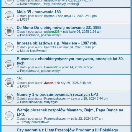
Ostatni post autor:
tadzio3
«
wt wrz 02, 2025 4:01 pm
w
Nasze własne... topy, plebiscyty, rankingi
Moja 35 - notowanie 180
Ostatni post autor:
kajman
«
sob maja 17, 2025 2:15 pm
w
LP357
De Mono Do ciebię mówię notowanie 331 1988
Ostatni post autor:
pulpet238
«
ndz kwie 06, 2025 1:24 am
w
Poszukiwana, poszukiwany!
Impreza objazdowa z p. Markiem - 1987 rok.
Ostatni post autor:
kaem33
«
wt mar 04, 2025 10:46 pm
w
Marek Niedźwiecki
Piosenka z charakterystycznym motywem, początek lat 80-
tych.
Ostatni post autor:
Lareso80
«
pt lut 14, 2025 6:05 pm
w
Poszukiwana, poszukiwany!
1%
Ostatni post autor:
JaceK
«
śr sty 29, 2025 8:45 pm
w
LP357
Numery 1 w podsumowaniach rocznych LP3
Ostatni post autor:
Przemysllprzem
«
czw gru 19, 2024 6:44 pm
w
Podsumowania, statystyki
Wersje piosenek zespołów Maanam, Bajm, Papa Dance na
LP3.
Ostatni post autor:
Przemysllprzem
«
pt lis 22, 2024 2:07 am
w
Tematy okołolistowe
Czy nagrania z Listy Przebojów Programu III Polskiego