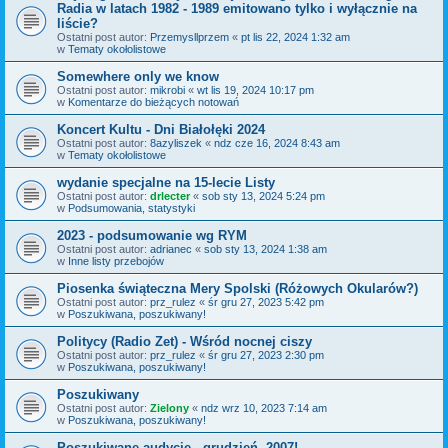
Radia w latach 1982 - 1989 emitowano tylko i wyłącznie na
liście?
Ostatni post autor:
Przemysllprzem
«
pt lis 22, 2024 1:32 am
w
Tematy okołolistowe
Somewhere only we know
Ostatni post autor:
mikrobi
«
wt lis 19, 2024 10:17 pm
w
Komentarze do bieżących notowań
Koncert Kultu - Dni Białołęki 2024
Ostatni post autor:
8azyliszek
«
ndz cze 16, 2024 8:43 am
w
Tematy okołolistowe
wydanie specjalne na 15-lecie Listy
Ostatni post autor:
drlecter
«
sob sty 13, 2024 5:24 pm
w
Podsumowania, statystyki
2023 - podsumowanie wg RYM
Ostatni post autor:
adrianec
«
sob sty 13, 2024 1:38 am
w
Inne listy przebojów
Piosenka świąteczna Mery Spolski (Różowych Okularów?)
Ostatni post autor:
prz_rulez
«
śr gru 27, 2023 5:42 pm
w
Poszukiwana, poszukiwany!
Politycy (Radio Zet) - Wśród nocnej ciszy
Ostatni post autor:
prz_rulez
«
śr gru 27, 2023 2:30 pm
w
Poszukiwana, poszukiwany!
Poszukiwany
Ostatni post autor:
Zielony
«
ndz wrz 10, 2023 7:14 am
w
Poszukiwana, poszukiwany!
Poszukiwane audycje - grudzień, 2007!