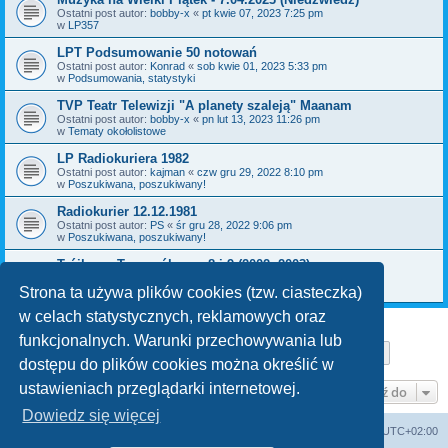
Ostatni post autor:
bobby-x
«
pt kwie 07, 2023 7:25 pm
w
LP357
LPT Podsumowanie 50 notowań
Ostatni post autor:
Konrad
«
sob kwie 01, 2023 5:33 pm
w
Podsumowania, statystyki
TVP Teatr Telewizji "A planety szaleją" Maanam
Ostatni post autor:
bobby-x
«
pn lut 13, 2023 11:26 pm
w
Tematy okołolistowe
LP Radiokuriera 1982
Ostatni post autor:
kajman
«
czw gru 29, 2022 8:10 pm
w
Poszukiwana, poszukiwany!
Radiokurier 12.12.1981
Ostatni post autor:
PS
«
śr gru 28, 2022 9:06 pm
w
Poszukiwana, poszukiwany!
Trójkowy Top ogólny nr 8 i 9 (2002, 2003)
Ostatni post autor:
bobby-x
«
pn gru 26, 2022 11:36 am
w
Poszukiwana, poszukiwany!
Strona ta używa plików cookies (tzw. ciasteczka)
w celach statystycznych, reklamowych oraz
funkcjonalnych. Warunki przechowywania lub
Strona
1
z
29
1
2
3
4
5
29
Następn
Znaleziono 709 wyników
…
dostępu do plików cookies można określić w
ustawieniach przeglądarki internetowej.
Przejdź do
Dowiedz się więcej
Lista Przebojów Programu Trzeciego
Strefa czasowa
UTC+02:00