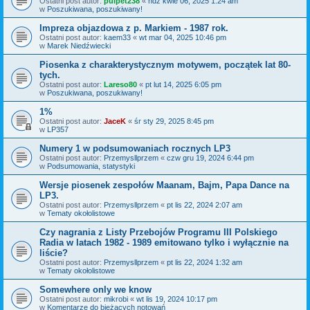
Ostatni post autor:
pulpet238
«
ndz kwie 06, 2025 1:24 am
w
Poszukiwana, poszukiwany!
Impreza objazdowa z p. Markiem - 1987 rok.
Ostatni post autor:
kaem33
«
wt mar 04, 2025 10:46 pm
w
Marek Niedźwiecki
Piosenka z charakterystycznym motywem, początek lat 80-
tych.
Ostatni post autor:
Lareso80
«
pt lut 14, 2025 6:05 pm
w
Poszukiwana, poszukiwany!
1%
Ostatni post autor:
JaceK
«
śr sty 29, 2025 8:45 pm
w
LP357
Numery 1 w podsumowaniach rocznych LP3
Ostatni post autor:
Przemysllprzem
«
czw gru 19, 2024 6:44 pm
w
Podsumowania, statystyki
Wersje piosenek zespołów Maanam, Bajm, Papa Dance na
LP3.
Ostatni post autor:
Przemysllprzem
«
pt lis 22, 2024 2:07 am
w
Tematy okołolistowe
Czy nagrania z Listy Przebojów Programu III Polskiego
Radia w latach 1982 - 1989 emitowano tylko i wyłącznie na
liście?
Ostatni post autor:
Przemysllprzem
«
pt lis 22, 2024 1:32 am
w
Tematy okołolistowe
Somewhere only we know
Ostatni post autor:
mikrobi
«
wt lis 19, 2024 10:17 pm
w
Komentarze do bieżących notowań