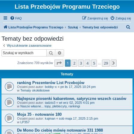
Lista Przebojów Programu Trzeciego
FAQ
Zarejestruj się
Zaloguj się
S
Lista Przebojów Programu Trzeciego
Szukaj
Tematy bez odpowiedzi
z
Tematy bez odpowiedzi
u
Wyszukiwanie zaawansowane
k
Szukaj
Wyszukiwanie zaawansowane
a
Strona
1
z
29
1
2
3
4
5
29
Następn
Znaleziono 709 wyników
j
…
Tematy
ranking Prezenterów List Przebojów
Ostatni post autor:
bobby-x
«
pn lis 17, 2025 10:24 pm
w
Tematy okołolistowe
Najlepsze piosenki kabaretowe, satyryczne wszech czasów
Ostatni post autor:
tadzio3
«
wt wrz 02, 2025 4:01 pm
w
Nasze własne... topy, plebiscyty, rankingi
Moja 35 - notowanie 180
Ostatni post autor:
kajman
«
sob maja 17, 2025 2:15 pm
w
LP357
De Mono Do ciebię mówię notowanie 331 1988