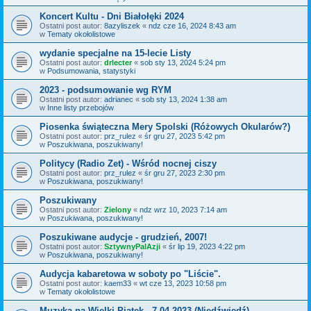
Koncert Kultu - Dni Białołęki 2024
Ostatni post autor:
8azyliszek
«
ndz cze 16, 2024 8:43 am
w
Tematy okołolistowe
wydanie specjalne na 15-lecie Listy
Ostatni post autor:
drlecter
«
sob sty 13, 2024 5:24 pm
w
Podsumowania, statystyki
2023 - podsumowanie wg RYM
Ostatni post autor:
adrianec
«
sob sty 13, 2024 1:38 am
w
Inne listy przebojów
Piosenka świąteczna Mery Spolski (Różowych Okularów?)
Ostatni post autor:
prz_rulez
«
śr gru 27, 2023 5:42 pm
w
Poszukiwana, poszukiwany!
Politycy (Radio Zet) - Wśród nocnej ciszy
Ostatni post autor:
prz_rulez
«
śr gru 27, 2023 2:30 pm
w
Poszukiwana, poszukiwany!
Poszukiwany
Ostatni post autor:
Zielony
«
ndz wrz 10, 2023 7:14 am
w
Poszukiwana, poszukiwany!
Poszukiwane audycje - grudzień, 2007!
Ostatni post autor:
SztywnyPalAzji
«
śr lip 19, 2023 4:22 pm
w
Poszukiwana, poszukiwany!
Audycja kabaretowa w soboty po "Liście".
Ostatni post autor:
kaem33
«
wt cze 13, 2023 10:58 pm
w
Tematy okołolistowe
Muzyka na Wielki Piątek - 7.04.2023 (Niedźwiedź)