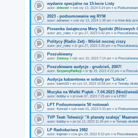
wydanie specjalne na 15-lecie Listy
autor:
drlecter
»
sob sty 13, 2024 5:24 pm
» w
Podsumowania
2023 - podsumowanie wg RYM
autor:
adrianec
»
sob sty 13, 2024 1:38 am
» w
Inne listy pr
Piosenka świąteczna Mery Spolski (Różowych 
autor:
prz_rulez
»
śr gru 27, 2023 5:42 pm
» w
Poszukiwana,
Politycy (Radio Zet) - Wśród nocnej ciszy
autor:
prz_rulez
»
śr gru 27, 2023 2:30 pm
» w
Poszukiwana,
Poszukiwany
autor:
Zielony
»
ndz wrz 10, 2023 7:14 am
» w
Poszukiwana
Poszukiwane audycje - grudzień, 2007!
autor:
SztywnyPalAzji
»
śr lip 19, 2023 4:22 pm
» w
Poszuk
Audycja kabaretowa w soboty po "Liście".
autor:
kaem33
»
wt cze 13, 2023 10:58 pm
» w
Tematy około
Muzyka na Wielki Piątek - 7.04.2023 (Niedźwied
autor:
bobby-x
»
pt kwie 07, 2023 7:25 pm
» w
LP357
LPT Podsumowanie 50 notowań
autor:
Konrad
»
sob kwie 01, 2023 5:33 pm
» w
Podsumowania
TVP Teatr Telewizji "A planety szaleją" Maanam
autor:
bobby-x
»
pn lut 13, 2023 11:26 pm
» w
Tematy okołol
LP Radiokuriera 1982
autor:
kajman
»
czw gru 29, 2022 8:10 pm
» w
Poszukiwana,