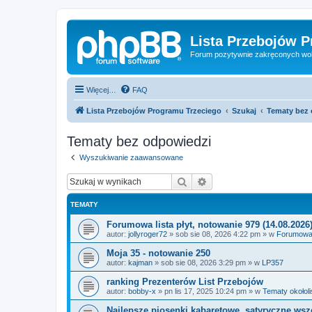
Lista Przebojów 
Forum pozytywnie zakręconych wo
Więcej…
FAQ
Lista Przebojów Programu Trzeciego
Szukaj
Tematy bez
Tematy bez odpowiedzi
Wyszukiwanie zaawansowane
Szukaj
Wyszukiwanie zaawan
TEMATY
Forumowa lista płyt, notowanie 979 (14.08.2026
autor:
jollyroger72
»
sob sie 08, 2026 4:22 pm
» w
Forumowa l
Moja 35 - notowanie 250
autor:
kajman
»
sob sie 08, 2026 3:29 pm
» w
LP357
ranking Prezenterów List Przebojów
autor:
bobby-x
»
pn lis 17, 2025 10:24 pm
» w
Tematy okołol
Najlepsze piosenki kabaretowe, satyryczne ws