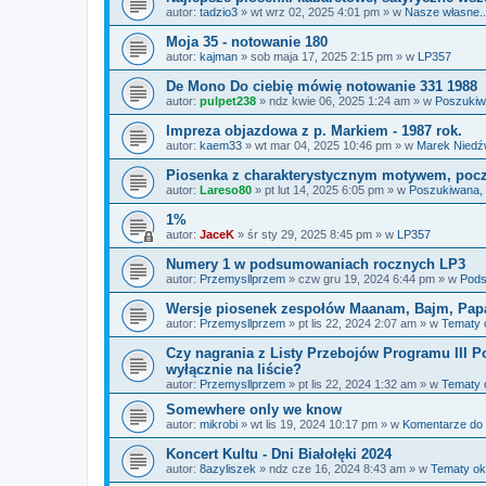
autor:
tadzio3
»
wt wrz 02, 2025 4:01 pm
» w
Nasze własne...
Moja 35 - notowanie 180
autor:
kajman
»
sob maja 17, 2025 2:15 pm
» w
LP357
De Mono Do ciebię mówię notowanie 331 1988
autor:
pulpet238
»
ndz kwie 06, 2025 1:24 am
» w
Poszukiw
Impreza objazdowa z p. Markiem - 1987 rok.
autor:
kaem33
»
wt mar 04, 2025 10:46 pm
» w
Marek Niedź
Piosenka z charakterystycznym motywem, począt
autor:
Lareso80
»
pt lut 14, 2025 6:05 pm
» w
Poszukiwana,
1%
autor:
JaceK
»
śr sty 29, 2025 8:45 pm
» w
LP357
Numery 1 w podsumowaniach rocznych LP3
autor:
Przemysllprzem
»
czw gru 19, 2024 6:44 pm
» w
Pods
Wersje piosenek zespołów Maanam, Bajm, Pap
autor:
Przemysllprzem
»
pt lis 22, 2024 2:07 am
» w
Tematy 
Czy nagrania z Listy Przebojów Programu III Po
wyłącznie na liście?
autor:
Przemysllprzem
»
pt lis 22, 2024 1:32 am
» w
Tematy 
Somewhere only we know
autor:
mikrobi
»
wt lis 19, 2024 10:17 pm
» w
Komentarze do
Koncert Kultu - Dni Białołęki 2024
autor:
8azyliszek
»
ndz cze 16, 2024 8:43 am
» w
Tematy ok