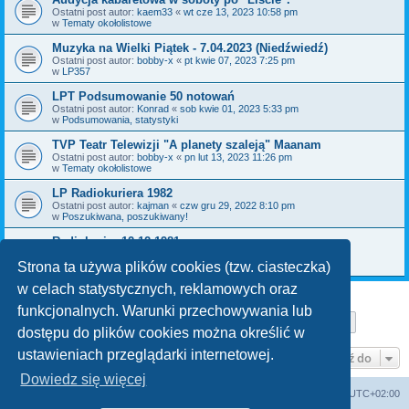
Ostatni post autor:
kaem33
«
wt cze 13, 2023 10:58 pm
w
Tematy okołolistowe
Muzyka na Wielki Piątek - 7.04.2023 (Niedźwiedź)
Ostatni post autor:
bobby-x
«
pt kwie 07, 2023 7:25 pm
w
LP357
LPT Podsumowanie 50 notowań
Ostatni post autor:
Konrad
«
sob kwie 01, 2023 5:33 pm
w
Podsumowania, statystyki
TVP Teatr Telewizji "A planety szaleją" Maanam
Ostatni post autor:
bobby-x
«
pn lut 13, 2023 11:26 pm
w
Tematy okołolistowe
LP Radiokuriera 1982
Ostatni post autor:
kajman
«
czw gru 29, 2022 8:10 pm
w
Poszukiwana, poszukiwany!
Radiokurier 12.12.1981
Ostatni post autor:
PS
«
śr gru 28, 2022 9:06 pm
w
Poszukiwana, poszukiwany!
Strona ta używa plików cookies (tzw. ciasteczka)
w celach statystycznych, reklamowych oraz
funkcjonalnych. Warunki przechowywania lub
Strona
1
z
29
1
2
3
4
5
29
Następn
Znaleziono 710 wyników
…
dostępu do plików cookies można określić w
ustawieniach przeglądarki internetowej.
Przejdź do
Dowiedz się więcej
Lista Przebojów Programu Trzeciego
Strefa czasowa
UTC+02:00