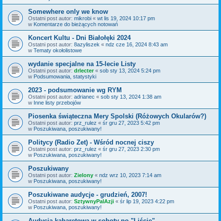
Somewhere only we know
Ostatni post autor:
mikrobi
«
wt lis 19, 2024 10:17 pm
w
Komentarze do bieżących notowań
Koncert Kultu - Dni Białołęki 2024
Ostatni post autor:
8azyliszek
«
ndz cze 16, 2024 8:43 am
w
Tematy okołolistowe
wydanie specjalne na 15-lecie Listy
Ostatni post autor:
drlecter
«
sob sty 13, 2024 5:24 pm
w
Podsumowania, statystyki
2023 - podsumowanie wg RYM
Ostatni post autor:
adrianec
«
sob sty 13, 2024 1:38 am
w
Inne listy przebojów
Piosenka świąteczna Mery Spolski (Różowych Okularów?)
Ostatni post autor:
prz_rulez
«
śr gru 27, 2023 5:42 pm
w
Poszukiwana, poszukiwany!
Politycy (Radio Zet) - Wśród nocnej ciszy
Ostatni post autor:
prz_rulez
«
śr gru 27, 2023 2:30 pm
w
Poszukiwana, poszukiwany!
Poszukiwany
Ostatni post autor:
Zielony
«
ndz wrz 10, 2023 7:14 am
w
Poszukiwana, poszukiwany!
Poszukiwane audycje - grudzień, 2007!
Ostatni post autor:
SztywnyPalAzji
«
śr lip 19, 2023 4:22 pm
w
Poszukiwana, poszukiwany!
Audycja kabaretowa w soboty po "Liście".