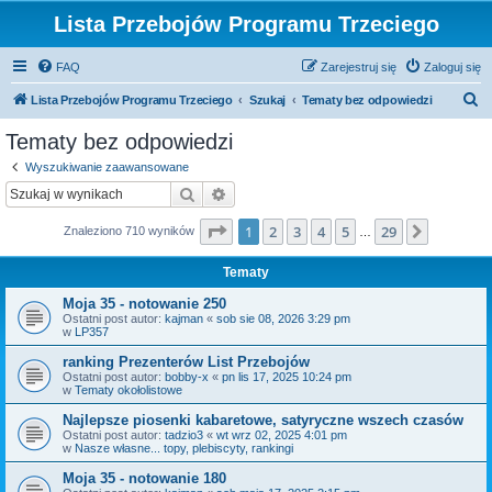
Lista Przebojów Programu Trzeciego
FAQ
Zarejestruj się
Zaloguj się
S
Lista Przebojów Programu Trzeciego
Szukaj
Tematy bez odpowiedzi
z
Tematy bez odpowiedzi
u
Wyszukiwanie zaawansowane
k
Szukaj
Wyszukiwanie zaawansowane
a
Strona
1
z
29
1
2
3
4
5
29
Następn
Znaleziono 710 wyników
j
…
Tematy
Moja 35 - notowanie 250
Ostatni post autor:
kajman
«
sob sie 08, 2026 3:29 pm
w
LP357
ranking Prezenterów List Przebojów
Ostatni post autor:
bobby-x
«
pn lis 17, 2025 10:24 pm
w
Tematy okołolistowe
Najlepsze piosenki kabaretowe, satyryczne wszech czasów
Ostatni post autor:
tadzio3
«
wt wrz 02, 2025 4:01 pm
w
Nasze własne... topy, plebiscyty, rankingi
Moja 35 - notowanie 180