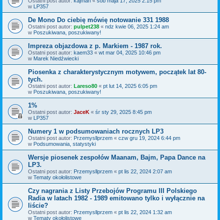
Ostatni post autor:
kajman
«
sob maja 17, 2025 2:15 pm
w
LP357
De Mono Do ciebię mówię notowanie 331 1988
Ostatni post autor:
pulpet238
«
ndz kwie 06, 2025 1:24 am
w
Poszukiwana, poszukiwany!
Impreza objazdowa z p. Markiem - 1987 rok.
Ostatni post autor:
kaem33
«
wt mar 04, 2025 10:46 pm
w
Marek Niedźwiecki
Piosenka z charakterystycznym motywem, początek lat 80-
tych.
Ostatni post autor:
Lareso80
«
pt lut 14, 2025 6:05 pm
w
Poszukiwana, poszukiwany!
1%
Ostatni post autor:
JaceK
«
śr sty 29, 2025 8:45 pm
w
LP357
Numery 1 w podsumowaniach rocznych LP3
Ostatni post autor:
Przemysllprzem
«
czw gru 19, 2024 6:44 pm
w
Podsumowania, statystyki
Wersje piosenek zespołów Maanam, Bajm, Papa Dance na
LP3.
Ostatni post autor:
Przemysllprzem
«
pt lis 22, 2024 2:07 am
w
Tematy okołolistowe
Czy nagrania z Listy Przebojów Programu III Polskiego
Radia w latach 1982 - 1989 emitowano tylko i wyłącznie na
liście?
Ostatni post autor:
Przemysllprzem
«
pt lis 22, 2024 1:32 am
w
Tematy okołolistowe