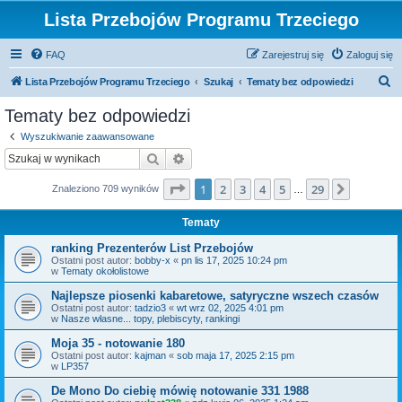
Lista Przebojów Programu Trzeciego
FAQ
Zarejestruj się
Zaloguj się
S
Lista Przebojów Programu Trzeciego
Szukaj
Tematy bez odpowiedzi
z
Tematy bez odpowiedzi
u
Wyszukiwanie zaawansowane
k
Szukaj
Wyszukiwanie zaawansowane
a
Strona
1
z
29
1
2
3
4
5
29
Następn
Znaleziono 709 wyników
j
…
Tematy
ranking Prezenterów List Przebojów
Ostatni post autor:
bobby-x
«
pn lis 17, 2025 10:24 pm
w
Tematy okołolistowe
Najlepsze piosenki kabaretowe, satyryczne wszech czasów
Ostatni post autor:
tadzio3
«
wt wrz 02, 2025 4:01 pm
w
Nasze własne... topy, plebiscyty, rankingi
Moja 35 - notowanie 180
Ostatni post autor:
kajman
«
sob maja 17, 2025 2:15 pm
w
LP357
De Mono Do ciebię mówię notowanie 331 1988