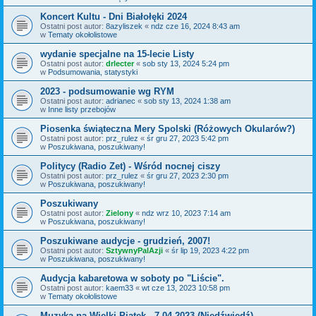
Koncert Kultu - Dni Białołęki 2024
Ostatni post autor:
8azyliszek
«
ndz cze 16, 2024 8:43 am
w
Tematy okołolistowe
wydanie specjalne na 15-lecie Listy
Ostatni post autor:
drlecter
«
sob sty 13, 2024 5:24 pm
w
Podsumowania, statystyki
2023 - podsumowanie wg RYM
Ostatni post autor:
adrianec
«
sob sty 13, 2024 1:38 am
w
Inne listy przebojów
Piosenka świąteczna Mery Spolski (Różowych Okularów?)
Ostatni post autor:
prz_rulez
«
śr gru 27, 2023 5:42 pm
w
Poszukiwana, poszukiwany!
Politycy (Radio Zet) - Wśród nocnej ciszy
Ostatni post autor:
prz_rulez
«
śr gru 27, 2023 2:30 pm
w
Poszukiwana, poszukiwany!
Poszukiwany
Ostatni post autor:
Zielony
«
ndz wrz 10, 2023 7:14 am
w
Poszukiwana, poszukiwany!
Poszukiwane audycje - grudzień, 2007!
Ostatni post autor:
SztywnyPalAzji
«
śr lip 19, 2023 4:22 pm
w
Poszukiwana, poszukiwany!
Audycja kabaretowa w soboty po "Liście".
Ostatni post autor:
kaem33
«
wt cze 13, 2023 10:58 pm
w
Tematy okołolistowe
Muzyka na Wielki Piątek - 7.04.2023 (Niedźwiedź)