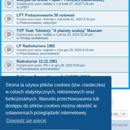
Ostatni post autor:
bobby-x
«
pt kwie 07, 2023 7:25 pm
w
LP357
LPT Podsumowanie 50 notowań
Ostatni post autor:
Konrad
«
sob kwie 01, 2023 5:33 pm
w
Podsumowania, statystyki
TVP Teatr Telewizji "A planety szaleją" Maanam
Ostatni post autor:
bobby-x
«
pn lut 13, 2023 11:26 pm
w
Tematy okołolistowe
LP Radiokuriera 1982
Ostatni post autor:
kajman
«
czw gru 29, 2022 8:10 pm
w
Poszukiwana, poszukiwany!
Radiokurier 12.12.1981
Ostatni post autor:
PS
«
śr gru 28, 2022 9:06 pm
w
Poszukiwana, poszukiwany!
Trójkowy Top ogólny nr 8 i 9 (2002, 2003)
Ostatni post autor:
bobby-x
«
pn gru 26, 2022 11:36 am
w
Poszukiwana, poszukiwany!
Strona ta używa plików cookies (tzw. ciasteczka)
w celach statystycznych, reklamowych oraz
funkcjonalnych. Warunki przechowywania lub
Strona
1
z
29
1
2
3
4
5
29
Następn
Znaleziono 709 wyników
…
dostępu do plików cookies można określić w
ustawieniach przeglądarki internetowej.
Przejdź do
Dowiedz się więcej
Lista Przebojów Programu Trzeciego
Strefa czasowa
UTC+02:00