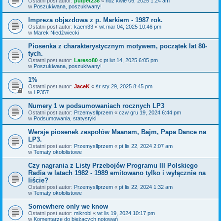
Ostatni post autor:
pulpet238
«
ndz kwie 06, 2025 1:24 am
w
Poszukiwana, poszukiwany!
Impreza objazdowa z p. Markiem - 1987 rok.
Ostatni post autor:
kaem33
«
wt mar 04, 2025 10:46 pm
w
Marek Niedźwiecki
Piosenka z charakterystycznym motywem, początek lat 80-
tych.
Ostatni post autor:
Lareso80
«
pt lut 14, 2025 6:05 pm
w
Poszukiwana, poszukiwany!
1%
Ostatni post autor:
JaceK
«
śr sty 29, 2025 8:45 pm
w
LP357
Numery 1 w podsumowaniach rocznych LP3
Ostatni post autor:
Przemysllprzem
«
czw gru 19, 2024 6:44 pm
w
Podsumowania, statystyki
Wersje piosenek zespołów Maanam, Bajm, Papa Dance na
LP3.
Ostatni post autor:
Przemysllprzem
«
pt lis 22, 2024 2:07 am
w
Tematy okołolistowe
Czy nagrania z Listy Przebojów Programu III Polskiego
Radia w latach 1982 - 1989 emitowano tylko i wyłącznie na
liście?
Ostatni post autor:
Przemysllprzem
«
pt lis 22, 2024 1:32 am
w
Tematy okołolistowe
Somewhere only we know
Ostatni post autor:
mikrobi
«
wt lis 19, 2024 10:17 pm
w
Komentarze do bieżących notowań