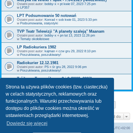
Ostatni post autor:
bobby-x
«
pt kwie 07, 2023 7:25 pm
w
LP357
LPT Podsumowanie 50 notowań
Ostatni post autor:
Konrad
«
sob kwie 01, 2023 5:33 pm
w
Podsumowania, statystyki
TVP Teatr Telewizji "A planety szaleją" Maanam
Ostatni post autor:
bobby-x
«
pn lut 13, 2023 11:26 pm
w
Tematy okołolistowe
LP Radiokuriera 1982
Ostatni post autor:
kajman
«
czw gru 29, 2022 8:10 pm
w
Poszukiwana, poszukiwany!
Radiokurier 12.12.1981
Ostatni post autor:
PS
«
śr gru 28, 2022 9:06 pm
w
Poszukiwana, poszukiwany!
Trójkowy Top ogólny nr 8 i 9 (2002, 2003)
Ostatni post autor:
bobby-x
«
pn gru 26, 2022 11:36 am
w
Poszukiwana, poszukiwany!
Strona ta używa plików cookies (tzw. ciasteczka)
w celach statystycznych, reklamowych oraz
funkcjonalnych. Warunki przechowywania lub
Strona
1
z
29
1
2
3
4
5
29
Następn
Znaleziono 709 wyników
…
dostępu do plików cookies można określić w
ustawieniach przeglądarki internetowej.
Przejdź do
Dowiedz się więcej
Lista Przebojów Programu Trzeciego
Strefa czasowa
UTC+02:00