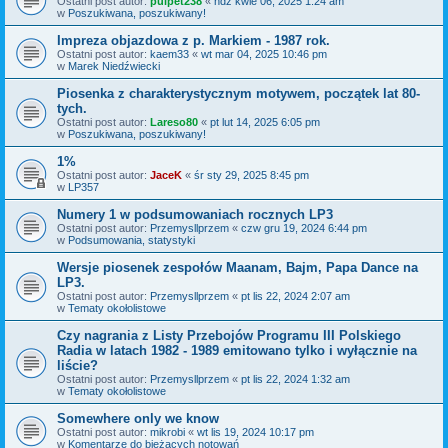
Ostatni post autor:
pulpet238
«
ndz kwie 06, 2025 1:24 am
w
Poszukiwana, poszukiwany!
Impreza objazdowa z p. Markiem - 1987 rok.
Ostatni post autor:
kaem33
«
wt mar 04, 2025 10:46 pm
w
Marek Niedźwiecki
Piosenka z charakterystycznym motywem, początek lat 80-
tych.
Ostatni post autor:
Lareso80
«
pt lut 14, 2025 6:05 pm
w
Poszukiwana, poszukiwany!
1%
Ostatni post autor:
JaceK
«
śr sty 29, 2025 8:45 pm
w
LP357
Numery 1 w podsumowaniach rocznych LP3
Ostatni post autor:
Przemysllprzem
«
czw gru 19, 2024 6:44 pm
w
Podsumowania, statystyki
Wersje piosenek zespołów Maanam, Bajm, Papa Dance na
LP3.
Ostatni post autor:
Przemysllprzem
«
pt lis 22, 2024 2:07 am
w
Tematy okołolistowe
Czy nagrania z Listy Przebojów Programu III Polskiego
Radia w latach 1982 - 1989 emitowano tylko i wyłącznie na
liście?
Ostatni post autor:
Przemysllprzem
«
pt lis 22, 2024 1:32 am
w
Tematy okołolistowe
Somewhere only we know
Ostatni post autor:
mikrobi
«
wt lis 19, 2024 10:17 pm
w
Komentarze do bieżących notowań