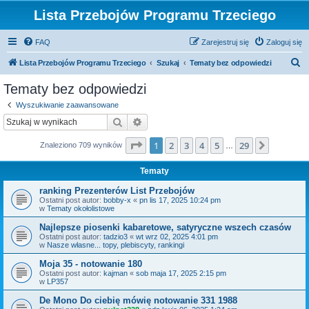
Lista Przebojów Programu Trzeciego
FAQ
Zarejestruj się
Zaloguj się
S
Lista Przebojów Programu Trzeciego
Szukaj
Tematy bez odpowiedzi
z
Tematy bez odpowiedzi
u
Wyszukiwanie zaawansowane
k
Szukaj
Wyszukiwanie zaawansowane
a
Strona
1
z
29
1
2
3
4
5
29
Następn
Znaleziono 709 wyników
j
…
Tematy
ranking Prezenterów List Przebojów
Ostatni post autor:
bobby-x
«
pn lis 17, 2025 10:24 pm
w
Tematy okołolistowe
Najlepsze piosenki kabaretowe, satyryczne wszech czasów
Ostatni post autor:
tadzio3
«
wt wrz 02, 2025 4:01 pm
w
Nasze własne... topy, plebiscyty, rankingi
Moja 35 - notowanie 180
Ostatni post autor:
kajman
«
sob maja 17, 2025 2:15 pm
w
LP357
De Mono Do ciebię mówię notowanie 331 1988