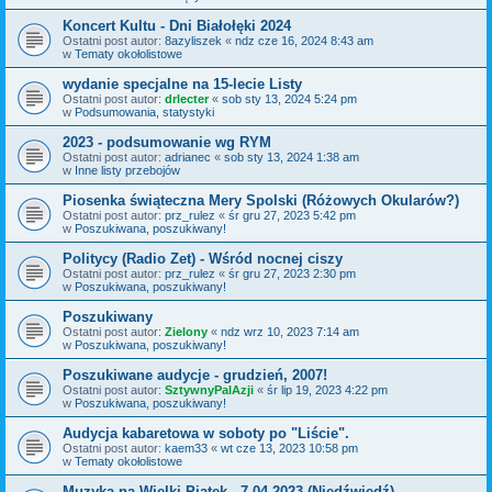
Koncert Kultu - Dni Białołęki 2024
Ostatni post autor:
8azyliszek
«
ndz cze 16, 2024 8:43 am
w
Tematy okołolistowe
wydanie specjalne na 15-lecie Listy
Ostatni post autor:
drlecter
«
sob sty 13, 2024 5:24 pm
w
Podsumowania, statystyki
2023 - podsumowanie wg RYM
Ostatni post autor:
adrianec
«
sob sty 13, 2024 1:38 am
w
Inne listy przebojów
Piosenka świąteczna Mery Spolski (Różowych Okularów?)
Ostatni post autor:
prz_rulez
«
śr gru 27, 2023 5:42 pm
w
Poszukiwana, poszukiwany!
Politycy (Radio Zet) - Wśród nocnej ciszy
Ostatni post autor:
prz_rulez
«
śr gru 27, 2023 2:30 pm
w
Poszukiwana, poszukiwany!
Poszukiwany
Ostatni post autor:
Zielony
«
ndz wrz 10, 2023 7:14 am
w
Poszukiwana, poszukiwany!
Poszukiwane audycje - grudzień, 2007!
Ostatni post autor:
SztywnyPalAzji
«
śr lip 19, 2023 4:22 pm
w
Poszukiwana, poszukiwany!
Audycja kabaretowa w soboty po "Liście".
Ostatni post autor:
kaem33
«
wt cze 13, 2023 10:58 pm
w
Tematy okołolistowe
Muzyka na Wielki Piątek - 7.04.2023 (Niedźwiedź)