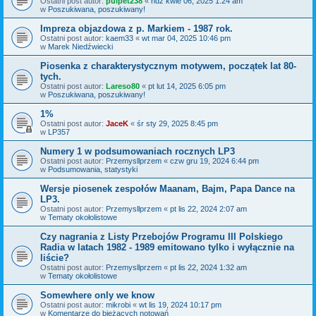
Ostatni post autor:
pulpet238
«
ndz kwie 06, 2025 1:24 am
w
Poszukiwana, poszukiwany!
Impreza objazdowa z p. Markiem - 1987 rok.
Ostatni post autor:
kaem33
«
wt mar 04, 2025 10:46 pm
w
Marek Niedźwiecki
Piosenka z charakterystycznym motywem, początek lat 80-
tych.
Ostatni post autor:
Lareso80
«
pt lut 14, 2025 6:05 pm
w
Poszukiwana, poszukiwany!
1%
Ostatni post autor:
JaceK
«
śr sty 29, 2025 8:45 pm
w
LP357
Numery 1 w podsumowaniach rocznych LP3
Ostatni post autor:
Przemysllprzem
«
czw gru 19, 2024 6:44 pm
w
Podsumowania, statystyki
Wersje piosenek zespołów Maanam, Bajm, Papa Dance na
LP3.
Ostatni post autor:
Przemysllprzem
«
pt lis 22, 2024 2:07 am
w
Tematy okołolistowe
Czy nagrania z Listy Przebojów Programu III Polskiego
Radia w latach 1982 - 1989 emitowano tylko i wyłącznie na
liście?
Ostatni post autor:
Przemysllprzem
«
pt lis 22, 2024 1:32 am
w
Tematy okołolistowe
Somewhere only we know
Ostatni post autor:
mikrobi
«
wt lis 19, 2024 10:17 pm
w
Komentarze do bieżących notowań