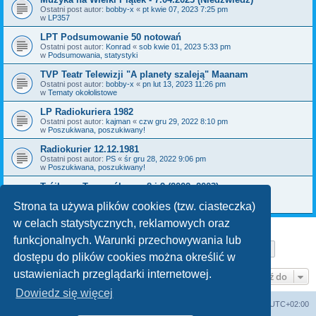
Ostatni post autor:
bobby-x
«
pt kwie 07, 2023 7:25 pm
w
LP357
LPT Podsumowanie 50 notowań
Ostatni post autor:
Konrad
«
sob kwie 01, 2023 5:33 pm
w
Podsumowania, statystyki
TVP Teatr Telewizji "A planety szaleją" Maanam
Ostatni post autor:
bobby-x
«
pn lut 13, 2023 11:26 pm
w
Tematy okołolistowe
LP Radiokuriera 1982
Ostatni post autor:
kajman
«
czw gru 29, 2022 8:10 pm
w
Poszukiwana, poszukiwany!
Radiokurier 12.12.1981
Ostatni post autor:
PS
«
śr gru 28, 2022 9:06 pm
w
Poszukiwana, poszukiwany!
Trójkowy Top ogólny nr 8 i 9 (2002, 2003)
Ostatni post autor:
bobby-x
«
pn gru 26, 2022 11:36 am
w
Poszukiwana, poszukiwany!
Strona ta używa plików cookies (tzw. ciasteczka)
w celach statystycznych, reklamowych oraz
funkcjonalnych. Warunki przechowywania lub
Strona
1
z
29
1
2
3
4
5
29
Następn
Znaleziono 709 wyników
…
dostępu do plików cookies można określić w
ustawieniach przeglądarki internetowej.
Przejdź do
Dowiedz się więcej
Lista Przebojów Programu Trzeciego
Strefa czasowa
UTC+02:00