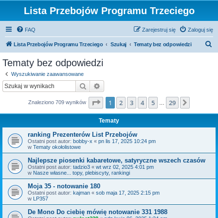
Lista Przebojów Programu Trzeciego
FAQ
Zarejestruj się
Zaloguj się
S
Lista Przebojów Programu Trzeciego
Szukaj
Tematy bez odpowiedzi
z
Tematy bez odpowiedzi
u
Wyszukiwanie zaawansowane
k
Szukaj
Wyszukiwanie zaawansowane
a
Strona
1
z
29
1
2
3
4
5
29
Następn
Znaleziono 709 wyników
j
…
Tematy
ranking Prezenterów List Przebojów
Ostatni post autor:
bobby-x
«
pn lis 17, 2025 10:24 pm
w
Tematy okołolistowe
Najlepsze piosenki kabaretowe, satyryczne wszech czasów
Ostatni post autor:
tadzio3
«
wt wrz 02, 2025 4:01 pm
w
Nasze własne... topy, plebiscyty, rankingi
Moja 35 - notowanie 180
Ostatni post autor:
kajman
«
sob maja 17, 2025 2:15 pm
w
LP357
De Mono Do ciebię mówię notowanie 331 1988