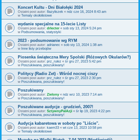
Koncert Kultu - Dni Białołęki 2024
Ostatni post autor:
8azyliszek
«
ndz cze 16, 2024 8:43 am
w
Tematy okołolistowe
wydanie specjalne na 15-lecie Listy
Ostatni post autor:
drlecter
«
sob sty 13, 2024 5:24 pm
w
Podsumowania, statystyki
2023 - podsumowanie wg RYM
Ostatni post autor:
adrianec
«
sob sty 13, 2024 1:38 am
w
Inne listy przebojów
Piosenka świąteczna Mery Spolski (Różowych Okularów?)
Ostatni post autor:
prz_rulez
«
śr gru 27, 2023 5:42 pm
w
Poszukiwana, poszukiwany!
Politycy (Radio Zet) - Wśród nocnej ciszy
Ostatni post autor:
prz_rulez
«
śr gru 27, 2023 2:30 pm
w
Poszukiwana, poszukiwany!
Poszukiwany
Ostatni post autor:
Zielony
«
ndz wrz 10, 2023 7:14 am
w
Poszukiwana, poszukiwany!
Poszukiwane audycje - grudzień, 2007!
Ostatni post autor:
SztywnyPalAzji
«
śr lip 19, 2023 4:22 pm
w
Poszukiwana, poszukiwany!
Audycja kabaretowa w soboty po "Liście".
Ostatni post autor:
kaem33
«
wt cze 13, 2023 10:58 pm
w
Tematy okołolistowe
Muzyka na Wielki Piątek - 7.04.2023 (Niedźwiedź)