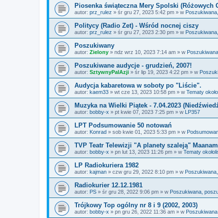
Piosenka świąteczna Mery Spolski (Różowych 
autor:
prz_rulez
»
śr gru 27, 2023 5:42 pm
» w
Poszukiwana,
Politycy (Radio Zet) - Wśród nocnej ciszy
autor:
prz_rulez
»
śr gru 27, 2023 2:30 pm
» w
Poszukiwana,
Poszukiwany
autor:
Zielony
»
ndz wrz 10, 2023 7:14 am
» w
Poszukiwana
Poszukiwane audycje - grudzień, 2007!
autor:
SztywnyPalAzji
»
śr lip 19, 2023 4:22 pm
» w
Poszuk
Audycja kabaretowa w soboty po "Liście".
autor:
kaem33
»
wt cze 13, 2023 10:58 pm
» w
Tematy około
Muzyka na Wielki Piątek - 7.04.2023 (Niedźwied
autor:
bobby-x
»
pt kwie 07, 2023 7:25 pm
» w
LP357
LPT Podsumowanie 50 notowań
autor:
Konrad
»
sob kwie 01, 2023 5:33 pm
» w
Podsumowania
TVP Teatr Telewizji "A planety szaleją" Maanam
autor:
bobby-x
»
pn lut 13, 2023 11:26 pm
» w
Tematy okołol
LP Radiokuriera 1982
autor:
kajman
»
czw gru 29, 2022 8:10 pm
» w
Poszukiwana,
Radiokurier 12.12.1981
autor:
PS
»
śr gru 28, 2022 9:06 pm
» w
Poszukiwana, posz
Trójkowy Top ogólny nr 8 i 9 (2002, 2003)
autor:
bobby-x
»
pn gru 26, 2022 11:36 am
» w
Poszukiwana