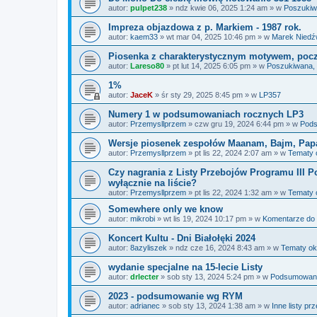
autor:
pulpet238
»
ndz kwie 06, 2025 1:24 am
» w
Poszukiw
Impreza objazdowa z p. Markiem - 1987 rok.
autor:
kaem33
»
wt mar 04, 2025 10:46 pm
» w
Marek Niedź
Piosenka z charakterystycznym motywem, począt
autor:
Lareso80
»
pt lut 14, 2025 6:05 pm
» w
Poszukiwana,
1%
autor:
JaceK
»
śr sty 29, 2025 8:45 pm
» w
LP357
Numery 1 w podsumowaniach rocznych LP3
autor:
Przemysllprzem
»
czw gru 19, 2024 6:44 pm
» w
Pods
Wersje piosenek zespołów Maanam, Bajm, Pap
autor:
Przemysllprzem
»
pt lis 22, 2024 2:07 am
» w
Tematy 
Czy nagrania z Listy Przebojów Programu III Po
wyłącznie na liście?
autor:
Przemysllprzem
»
pt lis 22, 2024 1:32 am
» w
Tematy 
Somewhere only we know
autor:
mikrobi
»
wt lis 19, 2024 10:17 pm
» w
Komentarze do
Koncert Kultu - Dni Białołęki 2024
autor:
8azyliszek
»
ndz cze 16, 2024 8:43 am
» w
Tematy ok
wydanie specjalne na 15-lecie Listy
autor:
drlecter
»
sob sty 13, 2024 5:24 pm
» w
Podsumowania
2023 - podsumowanie wg RYM
autor:
adrianec
»
sob sty 13, 2024 1:38 am
» w
Inne listy pr