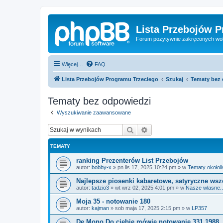
Lista Przebojów 
Forum pozytywnie zakręconych wo
Więcej…
FAQ
Lista Przebojów Programu Trzeciego
Szukaj
Tematy bez
Tematy bez odpowiedzi
Wyszukiwanie zaawansowane
Szukaj
Wyszukiwanie zaawan
TEMATY
ranking Prezenterów List Przebojów
autor:
bobby-x
»
pn lis 17, 2025 10:24 pm
» w
Tematy okołol
Najlepsze piosenki kabaretowe, satyryczne ws
autor:
tadzio3
»
wt wrz 02, 2025 4:01 pm
» w
Nasze własne...
Moja 35 - notowanie 180
autor:
kajman
»
sob maja 17, 2025 2:15 pm
» w
LP357
De Mono Do ciebię mówię notowanie 331 1988