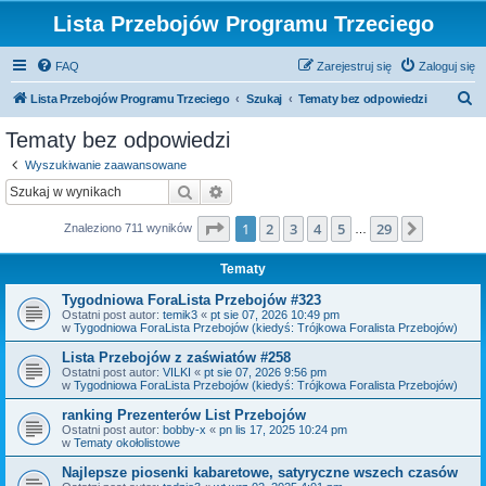
Lista Przebojów Programu Trzeciego
FAQ
Zarejestruj się
Zaloguj się
S
Lista Przebojów Programu Trzeciego
Szukaj
Tematy bez odpowiedzi
z
Tematy bez odpowiedzi
u
Wyszukiwanie zaawansowane
k
Szukaj
Wyszukiwanie zaawansowane
a
Strona
1
z
29
1
2
3
4
5
29
Następn
Znaleziono 711 wyników
j
…
Tematy
Tygodniowa ForaLista Przebojów #323
Ostatni post autor:
temik3
«
pt sie 07, 2026 10:49 pm
w
Tygodniowa ForaLista Przebojów (kiedyś: Trójkowa Foralista Przebojów)
Lista Przebojów z zaświatów #258
Ostatni post autor:
VILKI
«
pt sie 07, 2026 9:56 pm
w
Tygodniowa ForaLista Przebojów (kiedyś: Trójkowa Foralista Przebojów)
ranking Prezenterów List Przebojów
Ostatni post autor:
bobby-x
«
pn lis 17, 2025 10:24 pm
w
Tematy okołolistowe
Najlepsze piosenki kabaretowe, satyryczne wszech czasów