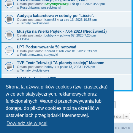
Ostatni post autor:
SztywnyPalAzji
«
śr lip 19, 2023 4:22 pm
w
Poszukiwana, poszukiwany!
Audycja kabaretowa w soboty po "Liście".
Ostatni post autor:
kaem33
«
wt cze 13, 2023 10:58 pm
w
Tematy okołolistowe
Muzyka na Wielki Piątek - 7.04.2023 (Niedźwiedź)
Ostatni post autor:
bobby-x
«
pt kwie 07, 2023 7:25 pm
w
LP357
LPT Podsumowanie 50 notowań
Ostatni post autor:
Konrad
«
sob kwie 01, 2023 5:33 pm
w
Podsumowania, statystyki
TVP Teatr Telewizji "A planety szaleją" Maanam
Ostatni post autor:
bobby-x
«
pn lut 13, 2023 11:26 pm
w
Tematy okołolistowe
LP Radiokuriera 1982
Ostatni post autor:
kajman
«
czw gru 29, 2022 8:10 pm
w
Poszukiwana, poszukiwany!
Strona ta używa plików cookies (tzw. ciasteczka)
w celach statystycznych, reklamowych oraz
funkcjonalnych. Warunki przechowywania lub
Strona
1
z
29
1
2
3
4
5
29
Następn
Znaleziono 711 wyników
…
dostępu do plików cookies można określić w
ustawieniach przeglądarki internetowej.
Przejdź do
Dowiedz się więcej
Lista Przebojów Programu Trzeciego
Strefa czasowa
UTC+02:00