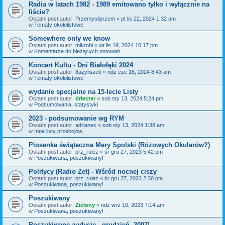
Radia w latach 1982 - 1989 emitowano tylko i wyłącznie na
liście?
Ostatni post autor:
Przemysllprzem
«
pt lis 22, 2024 1:32 am
w
Tematy okołolistowe
Somewhere only we know
Ostatni post autor:
mikrobi
«
wt lis 19, 2024 10:17 pm
w
Komentarze do bieżących notowań
Koncert Kultu - Dni Białołęki 2024
Ostatni post autor:
8azyliszek
«
ndz cze 16, 2024 8:43 am
w
Tematy okołolistowe
wydanie specjalne na 15-lecie Listy
Ostatni post autor:
drlecter
«
sob sty 13, 2024 5:24 pm
w
Podsumowania, statystyki
2023 - podsumowanie wg RYM
Ostatni post autor:
adrianec
«
sob sty 13, 2024 1:38 am
w
Inne listy przebojów
Piosenka świąteczna Mery Spolski (Różowych Okularów?)
Ostatni post autor:
prz_rulez
«
śr gru 27, 2023 5:42 pm
w
Poszukiwana, poszukiwany!
Politycy (Radio Zet) - Wśród nocnej ciszy
Ostatni post autor:
prz_rulez
«
śr gru 27, 2023 2:30 pm
w
Poszukiwana, poszukiwany!
Poszukiwany
Ostatni post autor:
Zielony
«
ndz wrz 10, 2023 7:14 am
w
Poszukiwana, poszukiwany!
Poszukiwane audycje - grudzień, 2007!