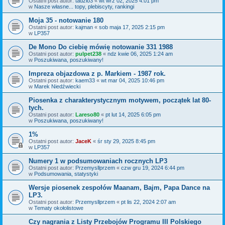
Ostatni post autor:
tadzio3
«
wt wrz 02, 2025 4:01 pm
w
Nasze własne... topy, plebiscyty, rankingi
Moja 35 - notowanie 180
Ostatni post autor:
kajman
«
sob maja 17, 2025 2:15 pm
w
LP357
De Mono Do ciebię mówię notowanie 331 1988
Ostatni post autor:
pulpet238
«
ndz kwie 06, 2025 1:24 am
w
Poszukiwana, poszukiwany!
Impreza objazdowa z p. Markiem - 1987 rok.
Ostatni post autor:
kaem33
«
wt mar 04, 2025 10:46 pm
w
Marek Niedźwiecki
Piosenka z charakterystycznym motywem, początek lat 80-
tych.
Ostatni post autor:
Lareso80
«
pt lut 14, 2025 6:05 pm
w
Poszukiwana, poszukiwany!
1%
Ostatni post autor:
JaceK
«
śr sty 29, 2025 8:45 pm
w
LP357
Numery 1 w podsumowaniach rocznych LP3
Ostatni post autor:
Przemysllprzem
«
czw gru 19, 2024 6:44 pm
w
Podsumowania, statystyki
Wersje piosenek zespołów Maanam, Bajm, Papa Dance na
LP3.
Ostatni post autor:
Przemysllprzem
«
pt lis 22, 2024 2:07 am
w
Tematy okołolistowe
Czy nagrania z Listy Przebojów Programu III Polskiego