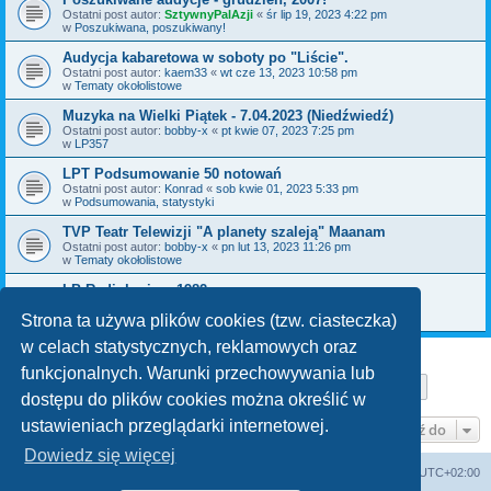
Ostatni post autor:
SztywnyPalAzji
«
śr lip 19, 2023 4:22 pm
w
Poszukiwana, poszukiwany!
Audycja kabaretowa w soboty po "Liście".
Ostatni post autor:
kaem33
«
wt cze 13, 2023 10:58 pm
w
Tematy okołolistowe
Muzyka na Wielki Piątek - 7.04.2023 (Niedźwiedź)
Ostatni post autor:
bobby-x
«
pt kwie 07, 2023 7:25 pm
w
LP357
LPT Podsumowanie 50 notowań
Ostatni post autor:
Konrad
«
sob kwie 01, 2023 5:33 pm
w
Podsumowania, statystyki
TVP Teatr Telewizji "A planety szaleją" Maanam
Ostatni post autor:
bobby-x
«
pn lut 13, 2023 11:26 pm
w
Tematy okołolistowe
LP Radiokuriera 1982
Ostatni post autor:
kajman
«
czw gru 29, 2022 8:10 pm
w
Poszukiwana, poszukiwany!
Strona ta używa plików cookies (tzw. ciasteczka)
w celach statystycznych, reklamowych oraz
funkcjonalnych. Warunki przechowywania lub
Strona
1
z
29
1
2
3
4
5
29
Następn
Znaleziono 711 wyników
…
dostępu do plików cookies można określić w
ustawieniach przeglądarki internetowej.
Przejdź do
Dowiedz się więcej
Lista Przebojów Programu Trzeciego
Strefa czasowa
UTC+02:00