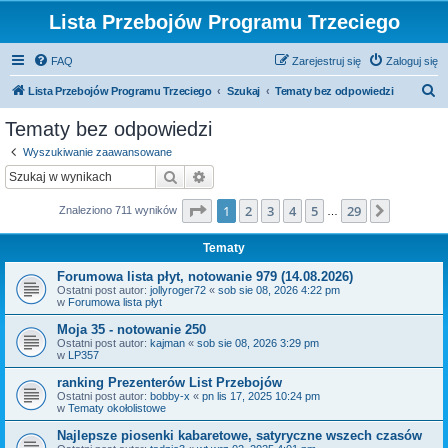
Lista Przebojów Programu Trzeciego
FAQ
Zarejestruj się
Zaloguj się
S
Lista Przebojów Programu Trzeciego
Szukaj
Tematy bez odpowiedzi
z
Tematy bez odpowiedzi
u
Wyszukiwanie zaawansowane
k
Szukaj
Wyszukiwanie zaawansowane
a
Strona
1
z
29
1
2
3
4
5
29
Następn
Znaleziono 711 wyników
j
…
Tematy
Forumowa lista płyt, notowanie 979 (14.08.2026)
Ostatni post autor:
jollyroger72
«
sob sie 08, 2026 4:22 pm
w
Forumowa lista płyt
Moja 35 - notowanie 250
Ostatni post autor:
kajman
«
sob sie 08, 2026 3:29 pm
w
LP357
ranking Prezenterów List Przebojów
Ostatni post autor:
bobby-x
«
pn lis 17, 2025 10:24 pm
w
Tematy okołolistowe
Najlepsze piosenki kabaretowe, satyryczne wszech czasów