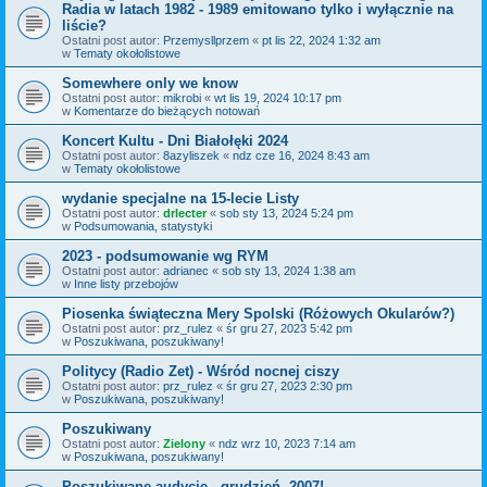
Radia w latach 1982 - 1989 emitowano tylko i wyłącznie na
liście?
Ostatni post autor:
Przemysllprzem
«
pt lis 22, 2024 1:32 am
w
Tematy okołolistowe
Somewhere only we know
Ostatni post autor:
mikrobi
«
wt lis 19, 2024 10:17 pm
w
Komentarze do bieżących notowań
Koncert Kultu - Dni Białołęki 2024
Ostatni post autor:
8azyliszek
«
ndz cze 16, 2024 8:43 am
w
Tematy okołolistowe
wydanie specjalne na 15-lecie Listy
Ostatni post autor:
drlecter
«
sob sty 13, 2024 5:24 pm
w
Podsumowania, statystyki
2023 - podsumowanie wg RYM
Ostatni post autor:
adrianec
«
sob sty 13, 2024 1:38 am
w
Inne listy przebojów
Piosenka świąteczna Mery Spolski (Różowych Okularów?)
Ostatni post autor:
prz_rulez
«
śr gru 27, 2023 5:42 pm
w
Poszukiwana, poszukiwany!
Politycy (Radio Zet) - Wśród nocnej ciszy
Ostatni post autor:
prz_rulez
«
śr gru 27, 2023 2:30 pm
w
Poszukiwana, poszukiwany!
Poszukiwany
Ostatni post autor:
Zielony
«
ndz wrz 10, 2023 7:14 am
w
Poszukiwana, poszukiwany!
Poszukiwane audycje - grudzień, 2007!