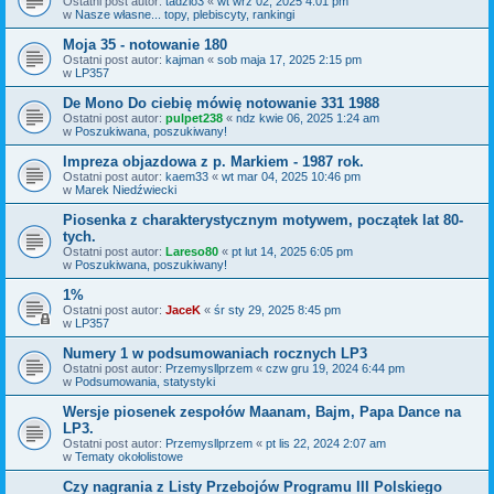
Ostatni post autor:
tadzio3
«
wt wrz 02, 2025 4:01 pm
w
Nasze własne... topy, plebiscyty, rankingi
Moja 35 - notowanie 180
Ostatni post autor:
kajman
«
sob maja 17, 2025 2:15 pm
w
LP357
De Mono Do ciebię mówię notowanie 331 1988
Ostatni post autor:
pulpet238
«
ndz kwie 06, 2025 1:24 am
w
Poszukiwana, poszukiwany!
Impreza objazdowa z p. Markiem - 1987 rok.
Ostatni post autor:
kaem33
«
wt mar 04, 2025 10:46 pm
w
Marek Niedźwiecki
Piosenka z charakterystycznym motywem, początek lat 80-
tych.
Ostatni post autor:
Lareso80
«
pt lut 14, 2025 6:05 pm
w
Poszukiwana, poszukiwany!
1%
Ostatni post autor:
JaceK
«
śr sty 29, 2025 8:45 pm
w
LP357
Numery 1 w podsumowaniach rocznych LP3
Ostatni post autor:
Przemysllprzem
«
czw gru 19, 2024 6:44 pm
w
Podsumowania, statystyki
Wersje piosenek zespołów Maanam, Bajm, Papa Dance na
LP3.
Ostatni post autor:
Przemysllprzem
«
pt lis 22, 2024 2:07 am
w
Tematy okołolistowe
Czy nagrania z Listy Przebojów Programu III Polskiego