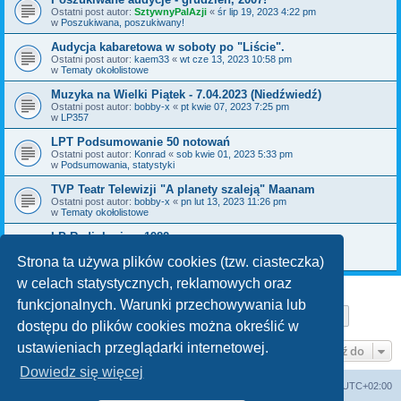
Ostatni post autor:
SztywnyPalAzji
«
śr lip 19, 2023 4:22 pm
w
Poszukiwana, poszukiwany!
Audycja kabaretowa w soboty po "Liście".
Ostatni post autor:
kaem33
«
wt cze 13, 2023 10:58 pm
w
Tematy okołolistowe
Muzyka na Wielki Piątek - 7.04.2023 (Niedźwiedź)
Ostatni post autor:
bobby-x
«
pt kwie 07, 2023 7:25 pm
w
LP357
LPT Podsumowanie 50 notowań
Ostatni post autor:
Konrad
«
sob kwie 01, 2023 5:33 pm
w
Podsumowania, statystyki
TVP Teatr Telewizji "A planety szaleją" Maanam
Ostatni post autor:
bobby-x
«
pn lut 13, 2023 11:26 pm
w
Tematy okołolistowe
LP Radiokuriera 1982
Ostatni post autor:
kajman
«
czw gru 29, 2022 8:10 pm
w
Poszukiwana, poszukiwany!
Strona ta używa plików cookies (tzw. ciasteczka)
w celach statystycznych, reklamowych oraz
funkcjonalnych. Warunki przechowywania lub
Strona
1
z
29
1
2
3
4
5
29
Następn
Znaleziono 711 wyników
…
dostępu do plików cookies można określić w
ustawieniach przeglądarki internetowej.
Przejdź do
Dowiedz się więcej
Lista Przebojów Programu Trzeciego
Strefa czasowa
UTC+02:00