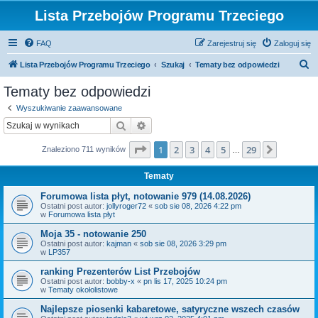
Lista Przebojów Programu Trzeciego
FAQ
Zarejestruj się
Zaloguj się
S
Lista Przebojów Programu Trzeciego
Szukaj
Tematy bez odpowiedzi
z
Tematy bez odpowiedzi
u
Wyszukiwanie zaawansowane
k
Szukaj
Wyszukiwanie zaawansowane
a
Strona
1
z
29
1
2
3
4
5
29
Następn
Znaleziono 711 wyników
j
…
Tematy
Forumowa lista płyt, notowanie 979 (14.08.2026)
Ostatni post autor:
jollyroger72
«
sob sie 08, 2026 4:22 pm
w
Forumowa lista płyt
Moja 35 - notowanie 250
Ostatni post autor:
kajman
«
sob sie 08, 2026 3:29 pm
w
LP357
ranking Prezenterów List Przebojów
Ostatni post autor:
bobby-x
«
pn lis 17, 2025 10:24 pm
w
Tematy okołolistowe
Najlepsze piosenki kabaretowe, satyryczne wszech czasów