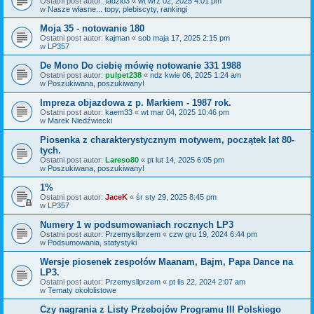
Ostatni post autor:
tadzio3
«
wt wrz 02, 2025 4:01 pm
w
Nasze własne... topy, plebiscyty, rankingi
Moja 35 - notowanie 180
Ostatni post autor:
kajman
«
sob maja 17, 2025 2:15 pm
w
LP357
De Mono Do ciebię mówię notowanie 331 1988
Ostatni post autor:
pulpet238
«
ndz kwie 06, 2025 1:24 am
w
Poszukiwana, poszukiwany!
Impreza objazdowa z p. Markiem - 1987 rok.
Ostatni post autor:
kaem33
«
wt mar 04, 2025 10:46 pm
w
Marek Niedźwiecki
Piosenka z charakterystycznym motywem, początek lat 80-
tych.
Ostatni post autor:
Lareso80
«
pt lut 14, 2025 6:05 pm
w
Poszukiwana, poszukiwany!
1%
Ostatni post autor:
JaceK
«
śr sty 29, 2025 8:45 pm
w
LP357
Numery 1 w podsumowaniach rocznych LP3
Ostatni post autor:
Przemysllprzem
«
czw gru 19, 2024 6:44 pm
w
Podsumowania, statystyki
Wersje piosenek zespołów Maanam, Bajm, Papa Dance na
LP3.
Ostatni post autor:
Przemysllprzem
«
pt lis 22, 2024 2:07 am
w
Tematy okołolistowe
Czy nagrania z Listy Przebojów Programu III Polskiego