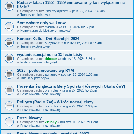
Radia w latach 1982 - 1989 emitowano tylko i wyłącznie na
liście?
Ostatni post autor:
Przemysllprzem
«
pt lis 22, 2024 1:32 am
w
Tematy okołolistowe
Somewhere only we know
Ostatni post autor:
mikrobi
«
wt lis 19, 2024 10:17 pm
w
Komentarze do bieżących notowań
Koncert Kultu - Dni Białołęki 2024
Ostatni post autor:
8azyliszek
«
ndz cze 16, 2024 8:43 am
w
Tematy okołolistowe
wydanie specjalne na 15-lecie Listy
Ostatni post autor:
drlecter
«
sob sty 13, 2024 5:24 pm
w
Podsumowania, statystyki
2023 - podsumowanie wg RYM
Ostatni post autor:
adrianec
«
sob sty 13, 2024 1:38 am
w
Inne listy przebojów
Piosenka świąteczna Mery Spolski (Różowych Okularów?)
Ostatni post autor:
prz_rulez
«
śr gru 27, 2023 5:42 pm
w
Poszukiwana, poszukiwany!
Politycy (Radio Zet) - Wśród nocnej ciszy
Ostatni post autor:
prz_rulez
«
śr gru 27, 2023 2:30 pm
w
Poszukiwana, poszukiwany!
Poszukiwany
Ostatni post autor:
Zielony
«
ndz wrz 10, 2023 7:14 am
w
Poszukiwana, poszukiwany!
Poszukiwane audycje - grudzień, 2007!