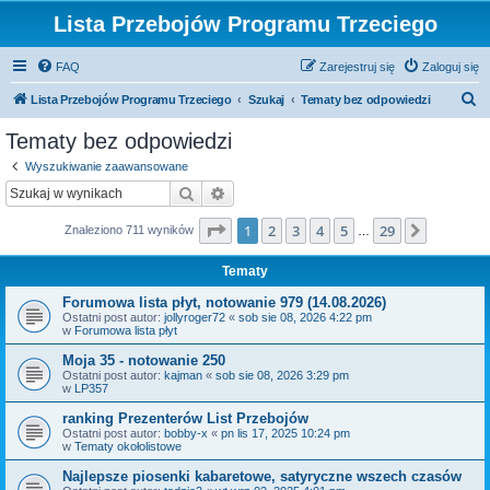
Lista Przebojów Programu Trzeciego
FAQ
Zarejestruj się
Zaloguj się
S
Lista Przebojów Programu Trzeciego
Szukaj
Tematy bez odpowiedzi
z
Tematy bez odpowiedzi
u
Wyszukiwanie zaawansowane
k
Szukaj
Wyszukiwanie zaawansowane
a
Strona
1
z
29
1
2
3
4
5
29
Następn
Znaleziono 711 wyników
j
…
Tematy
Forumowa lista płyt, notowanie 979 (14.08.2026)
Ostatni post autor:
jollyroger72
«
sob sie 08, 2026 4:22 pm
w
Forumowa lista płyt
Moja 35 - notowanie 250
Ostatni post autor:
kajman
«
sob sie 08, 2026 3:29 pm
w
LP357
ranking Prezenterów List Przebojów
Ostatni post autor:
bobby-x
«
pn lis 17, 2025 10:24 pm
w
Tematy okołolistowe
Najlepsze piosenki kabaretowe, satyryczne wszech czasów