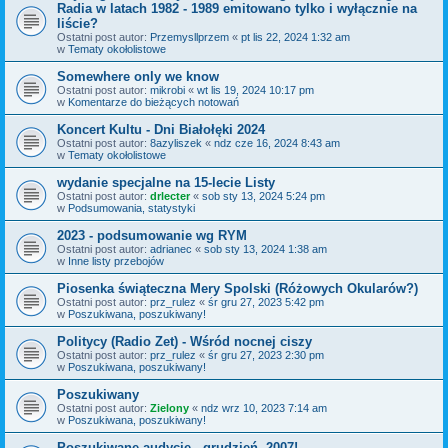
Radia w latach 1982 - 1989 emitowano tylko i wyłącznie na
liście?
Ostatni post autor:
Przemysllprzem
«
pt lis 22, 2024 1:32 am
w
Tematy okołolistowe
Somewhere only we know
Ostatni post autor:
mikrobi
«
wt lis 19, 2024 10:17 pm
w
Komentarze do bieżących notowań
Koncert Kultu - Dni Białołęki 2024
Ostatni post autor:
8azyliszek
«
ndz cze 16, 2024 8:43 am
w
Tematy okołolistowe
wydanie specjalne na 15-lecie Listy
Ostatni post autor:
drlecter
«
sob sty 13, 2024 5:24 pm
w
Podsumowania, statystyki
2023 - podsumowanie wg RYM
Ostatni post autor:
adrianec
«
sob sty 13, 2024 1:38 am
w
Inne listy przebojów
Piosenka świąteczna Mery Spolski (Różowych Okularów?)
Ostatni post autor:
prz_rulez
«
śr gru 27, 2023 5:42 pm
w
Poszukiwana, poszukiwany!
Politycy (Radio Zet) - Wśród nocnej ciszy
Ostatni post autor:
prz_rulez
«
śr gru 27, 2023 2:30 pm
w
Poszukiwana, poszukiwany!
Poszukiwany
Ostatni post autor:
Zielony
«
ndz wrz 10, 2023 7:14 am
w
Poszukiwana, poszukiwany!
Poszukiwane audycje - grudzień, 2007!