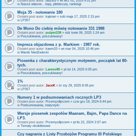
Ostatni post autor:
tadzio3
«
wt wrz 02, 2025 4:01 pm
w
Nasze własne... topy, plebiscyty, rankingi
Moja 35 - notowanie 180
Ostatni post autor:
kajman
«
sob maja 17, 2025 2:15 pm
w
LP357
De Mono Do ciebię mówię notowanie 331 1988
Ostatni post autor:
pulpet238
«
ndz kwie 06, 2025 1:24 am
w
Poszukiwana, poszukiwany!
Impreza objazdowa z p. Markiem - 1987 rok.
Ostatni post autor:
kaem33
«
wt mar 04, 2025 10:46 pm
w
Marek Niedźwiecki
Piosenka z charakterystycznym motywem, początek lat 80-
tych.
Ostatni post autor:
Lareso80
«
pt lut 14, 2025 6:05 pm
w
Poszukiwana, poszukiwany!
1%
Ostatni post autor:
JaceK
«
śr sty 29, 2025 8:45 pm
w
LP357
Numery 1 w podsumowaniach rocznych LP3
Ostatni post autor:
Przemysllprzem
«
czw gru 19, 2024 6:44 pm
w
Podsumowania, statystyki
Wersje piosenek zespołów Maanam, Bajm, Papa Dance na
LP3.
Ostatni post autor:
Przemysllprzem
«
pt lis 22, 2024 2:07 am
w
Tematy okołolistowe
Czy nagrania z Listy Przebojów Programu III Polskiego