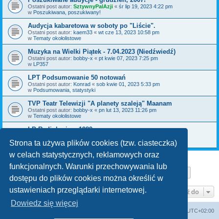
Ostatni post autor:
SztywnyPalAzji
«
śr lip 19, 2023 4:22 pm
w
Poszukiwana, poszukiwany!
Audycja kabaretowa w soboty po "Liście".
Ostatni post autor:
kaem33
«
wt cze 13, 2023 10:58 pm
w
Tematy okołolistowe
Muzyka na Wielki Piątek - 7.04.2023 (Niedźwiedź)
Ostatni post autor:
bobby-x
«
pt kwie 07, 2023 7:25 pm
w
LP357
LPT Podsumowanie 50 notowań
Ostatni post autor:
Konrad
«
sob kwie 01, 2023 5:33 pm
w
Podsumowania, statystyki
TVP Teatr Telewizji "A planety szaleją" Maanam
Ostatni post autor:
bobby-x
«
pn lut 13, 2023 11:26 pm
w
Tematy okołolistowe
LP Radiokuriera 1982
Ostatni post autor:
kajman
«
czw gru 29, 2022 8:10 pm
w
Poszukiwana, poszukiwany!
Strona ta używa plików cookies (tzw. ciasteczka)
w celach statystycznych, reklamowych oraz
funkcjonalnych. Warunki przechowywania lub
Strona
1
z
29
1
2
3
4
5
29
Następn
Znaleziono 711 wyników
…
dostępu do plików cookies można określić w
ustawieniach przeglądarki internetowej.
Przejdź do
Dowiedz się więcej
Lista Przebojów Programu Trzeciego
Strefa czasowa
UTC+02:00