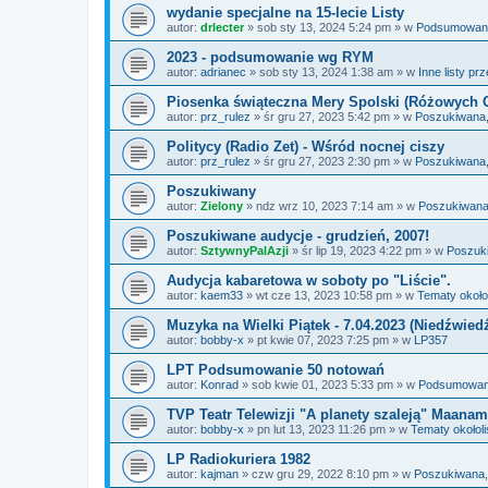
wydanie specjalne na 15-lecie Listy
autor:
drlecter
»
sob sty 13, 2024 5:24 pm
» w
Podsumowania
2023 - podsumowanie wg RYM
autor:
adrianec
»
sob sty 13, 2024 1:38 am
» w
Inne listy pr
Piosenka świąteczna Mery Spolski (Różowych 
autor:
prz_rulez
»
śr gru 27, 2023 5:42 pm
» w
Poszukiwana,
Politycy (Radio Zet) - Wśród nocnej ciszy
autor:
prz_rulez
»
śr gru 27, 2023 2:30 pm
» w
Poszukiwana,
Poszukiwany
autor:
Zielony
»
ndz wrz 10, 2023 7:14 am
» w
Poszukiwana
Poszukiwane audycje - grudzień, 2007!
autor:
SztywnyPalAzji
»
śr lip 19, 2023 4:22 pm
» w
Poszuk
Audycja kabaretowa w soboty po "Liście".
autor:
kaem33
»
wt cze 13, 2023 10:58 pm
» w
Tematy około
Muzyka na Wielki Piątek - 7.04.2023 (Niedźwied
autor:
bobby-x
»
pt kwie 07, 2023 7:25 pm
» w
LP357
LPT Podsumowanie 50 notowań
autor:
Konrad
»
sob kwie 01, 2023 5:33 pm
» w
Podsumowania
TVP Teatr Telewizji "A planety szaleją" Maanam
autor:
bobby-x
»
pn lut 13, 2023 11:26 pm
» w
Tematy okołol
LP Radiokuriera 1982
autor:
kajman
»
czw gru 29, 2022 8:10 pm
» w
Poszukiwana,