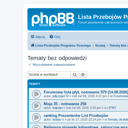
Lista Przebojów 
Forum pozytywnie zakręconych wo
Więcej…
FAQ
Lista Przebojów Programu Trzeciego
Szukaj
Tematy bez
Tematy bez odpowiedzi
Wyszukiwanie zaawansowane
Szukaj
Wyszukiwanie zaawan
TEMATY
Forumowa lista płyt, notowanie 979 (14.08.2026
autor:
jollyroger72
»
sob sie 08, 2026 4:22 pm
» w
Forumowa l
Moja 35 - notowanie 250
autor:
kajman
»
sob sie 08, 2026 3:29 pm
» w
LP357
ranking Prezenterów List Przebojów
autor:
bobby-x
»
pn lis 17, 2025 10:24 pm
» w
Tematy okołol
Najlepsze piosenki kabaretowe, satyryczne ws