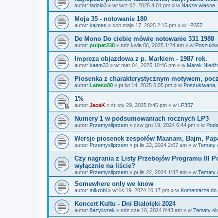
autor:
tadzio3
»
wt wrz 02, 2025 4:01 pm
» w
Nasze własne...
Moja 35 - notowanie 180
autor:
kajman
»
sob maja 17, 2025 2:15 pm
» w
LP357
De Mono Do ciebię mówię notowanie 331 1988
autor:
pulpet238
»
ndz kwie 06, 2025 1:24 am
» w
Poszukiw
Impreza objazdowa z p. Markiem - 1987 rok.
autor:
kaem33
»
wt mar 04, 2025 10:46 pm
» w
Marek Niedź
Piosenka z charakterystycznym motywem, począt
autor:
Lareso80
»
pt lut 14, 2025 6:05 pm
» w
Poszukiwana,
1%
autor:
JaceK
»
śr sty 29, 2025 8:45 pm
» w
LP357
Numery 1 w podsumowaniach rocznych LP3
autor:
Przemysllprzem
»
czw gru 19, 2024 6:44 pm
» w
Pods
Wersje piosenek zespołów Maanam, Bajm, Pap
autor:
Przemysllprzem
»
pt lis 22, 2024 2:07 am
» w
Tematy 
Czy nagrania z Listy Przebojów Programu III Po
wyłącznie na liście?
autor:
Przemysllprzem
»
pt lis 22, 2024 1:32 am
» w
Tematy 
Somewhere only we know
autor:
mikrobi
»
wt lis 19, 2024 10:17 pm
» w
Komentarze do
Koncert Kultu - Dni Białołęki 2024
autor:
8azyliszek
»
ndz cze 16, 2024 8:43 am
» w
Tematy ok