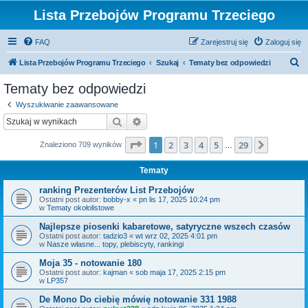
Lista Przebojów Programu Trzeciego
FAQ
Zarejestruj się
Zaloguj się
S
Lista Przebojów Programu Trzeciego
Szukaj
Tematy bez odpowiedzi
z
Tematy bez odpowiedzi
u
Wyszukiwanie zaawansowane
k
Szukaj
Wyszukiwanie zaawansowane
a
Strona
1
z
29
1
2
3
4
5
29
Następn
Znaleziono 709 wyników
j
…
Tematy
ranking Prezenterów List Przebojów
Ostatni post autor:
bobby-x
«
pn lis 17, 2025 10:24 pm
w
Tematy okołolistowe
Najlepsze piosenki kabaretowe, satyryczne wszech czasów
Ostatni post autor:
tadzio3
«
wt wrz 02, 2025 4:01 pm
w
Nasze własne... topy, plebiscyty, rankingi
Moja 35 - notowanie 180
Ostatni post autor:
kajman
«
sob maja 17, 2025 2:15 pm
w
LP357
De Mono Do ciebię mówię notowanie 331 1988