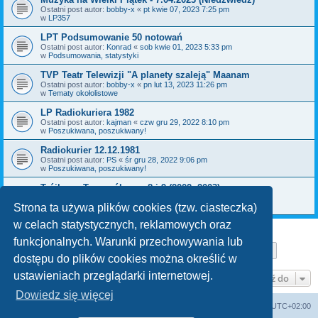
Ostatni post autor:
bobby-x
«
pt kwie 07, 2023 7:25 pm
w
LP357
LPT Podsumowanie 50 notowań
Ostatni post autor:
Konrad
«
sob kwie 01, 2023 5:33 pm
w
Podsumowania, statystyki
TVP Teatr Telewizji "A planety szaleją" Maanam
Ostatni post autor:
bobby-x
«
pn lut 13, 2023 11:26 pm
w
Tematy okołolistowe
LP Radiokuriera 1982
Ostatni post autor:
kajman
«
czw gru 29, 2022 8:10 pm
w
Poszukiwana, poszukiwany!
Radiokurier 12.12.1981
Ostatni post autor:
PS
«
śr gru 28, 2022 9:06 pm
w
Poszukiwana, poszukiwany!
Trójkowy Top ogólny nr 8 i 9 (2002, 2003)
Ostatni post autor:
bobby-x
«
pn gru 26, 2022 11:36 am
w
Poszukiwana, poszukiwany!
Strona ta używa plików cookies (tzw. ciasteczka)
w celach statystycznych, reklamowych oraz
funkcjonalnych. Warunki przechowywania lub
Strona
1
z
29
1
2
3
4
5
29
Następn
Znaleziono 709 wyników
…
dostępu do plików cookies można określić w
ustawieniach przeglądarki internetowej.
Przejdź do
Dowiedz się więcej
Lista Przebojów Programu Trzeciego
Strefa czasowa
UTC+02:00