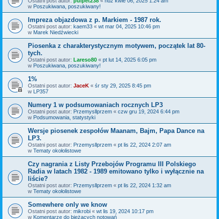
Ostatni post autor:
pulpet238
«
ndz kwie 06, 2025 1:24 am
w
Poszukiwana, poszukiwany!
Impreza objazdowa z p. Markiem - 1987 rok.
Ostatni post autor:
kaem33
«
wt mar 04, 2025 10:46 pm
w
Marek Niedźwiecki
Piosenka z charakterystycznym motywem, początek lat 80-
tych.
Ostatni post autor:
Lareso80
«
pt lut 14, 2025 6:05 pm
w
Poszukiwana, poszukiwany!
1%
Ostatni post autor:
JaceK
«
śr sty 29, 2025 8:45 pm
w
LP357
Numery 1 w podsumowaniach rocznych LP3
Ostatni post autor:
Przemysllprzem
«
czw gru 19, 2024 6:44 pm
w
Podsumowania, statystyki
Wersje piosenek zespołów Maanam, Bajm, Papa Dance na
LP3.
Ostatni post autor:
Przemysllprzem
«
pt lis 22, 2024 2:07 am
w
Tematy okołolistowe
Czy nagrania z Listy Przebojów Programu III Polskiego
Radia w latach 1982 - 1989 emitowano tylko i wyłącznie na
liście?
Ostatni post autor:
Przemysllprzem
«
pt lis 22, 2024 1:32 am
w
Tematy okołolistowe
Somewhere only we know
Ostatni post autor:
mikrobi
«
wt lis 19, 2024 10:17 pm
w
Komentarze do bieżących notowań