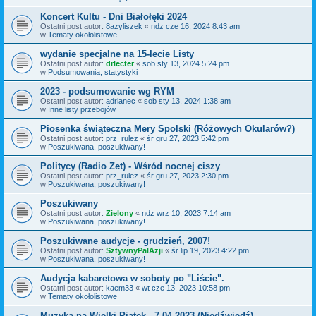
Koncert Kultu - Dni Białołęki 2024
Ostatni post autor:
8azyliszek
«
ndz cze 16, 2024 8:43 am
w
Tematy okołolistowe
wydanie specjalne na 15-lecie Listy
Ostatni post autor:
drlecter
«
sob sty 13, 2024 5:24 pm
w
Podsumowania, statystyki
2023 - podsumowanie wg RYM
Ostatni post autor:
adrianec
«
sob sty 13, 2024 1:38 am
w
Inne listy przebojów
Piosenka świąteczna Mery Spolski (Różowych Okularów?)
Ostatni post autor:
prz_rulez
«
śr gru 27, 2023 5:42 pm
w
Poszukiwana, poszukiwany!
Politycy (Radio Zet) - Wśród nocnej ciszy
Ostatni post autor:
prz_rulez
«
śr gru 27, 2023 2:30 pm
w
Poszukiwana, poszukiwany!
Poszukiwany
Ostatni post autor:
Zielony
«
ndz wrz 10, 2023 7:14 am
w
Poszukiwana, poszukiwany!
Poszukiwane audycje - grudzień, 2007!
Ostatni post autor:
SztywnyPalAzji
«
śr lip 19, 2023 4:22 pm
w
Poszukiwana, poszukiwany!
Audycja kabaretowa w soboty po "Liście".
Ostatni post autor:
kaem33
«
wt cze 13, 2023 10:58 pm
w
Tematy okołolistowe
Muzyka na Wielki Piątek - 7.04.2023 (Niedźwiedź)