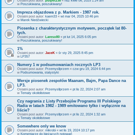
Ostatni post autor:
pulpet238
«
ndz kwie 06, 2025 1:24 am
w
Poszukiwana, poszukiwany!
Impreza objazdowa z p. Markiem - 1987 rok.
Ostatni post autor:
kaem33
«
wt mar 04, 2025 10:46 pm
w
Marek Niedźwiecki
Piosenka z charakterystycznym motywem, początek lat 80-
tych.
Ostatni post autor:
Lareso80
«
pt lut 14, 2025 6:05 pm
w
Poszukiwana, poszukiwany!
1%
Ostatni post autor:
JaceK
«
śr sty 29, 2025 8:45 pm
w
LP357
Numery 1 w podsumowaniach rocznych LP3
Ostatni post autor:
Przemysllprzem
«
czw gru 19, 2024 6:44 pm
w
Podsumowania, statystyki
Wersje piosenek zespołów Maanam, Bajm, Papa Dance na
LP3.
Ostatni post autor:
Przemysllprzem
«
pt lis 22, 2024 2:07 am
w
Tematy okołolistowe
Czy nagrania z Listy Przebojów Programu III Polskiego
Radia w latach 1982 - 1989 emitowano tylko i wyłącznie na
liście?
Ostatni post autor:
Przemysllprzem
«
pt lis 22, 2024 1:32 am
w
Tematy okołolistowe
Somewhere only we know
Ostatni post autor:
mikrobi
«
wt lis 19, 2024 10:17 pm
w
Komentarze do bieżących notowań