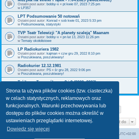
Ostatni post autor:
bobby-x
«
pt kwie 07, 2023 7:25 pm
w
LP357
LPT Podsumowanie 50 notowań
Ostatni post autor:
Konrad
«
sob kwie 01, 2023 5:33 pm
w
Podsumowania, statystyki
TVP Teatr Telewizji "A planety szaleją" Maanam
Ostatni post autor:
bobby-x
«
pn lut 13, 2023 11:26 pm
w
Tematy okołolistowe
LP Radiokuriera 1982
Ostatni post autor:
kajman
«
czw gru 29, 2022 8:10 pm
w
Poszukiwana, poszukiwany!
Radiokurier 12.12.1981
Ostatni post autor:
PS
«
śr gru 28, 2022 9:06 pm
w
Poszukiwana, poszukiwany!
Trójkowy Top ogólny nr 8 i 9 (2002, 2003)
Ostatni post autor:
bobby-x
«
pn gru 26, 2022 11:36 am
w
Poszukiwana, poszukiwany!
Strona ta używa plików cookies (tzw. ciasteczka)
w celach statystycznych, reklamowych oraz
funkcjonalnych. Warunki przechowywania lub
Strona
1
z
29
1
2
3
4
5
29
Następn
Znaleziono 709 wyników
…
dostępu do plików cookies można określić w
ustawieniach przeglądarki internetowej.
Przejdź do
Dowiedz się więcej
Lista Przebojów Programu Trzeciego
Strefa czasowa
UTC+02:00