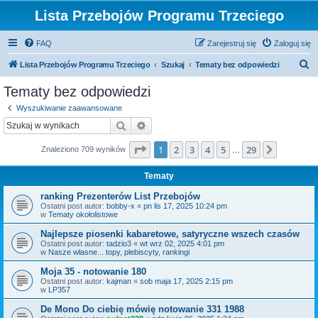
Lista Przebojów Programu Trzeciego
FAQ
Zarejestruj się
Zaloguj się
S
Lista Przebojów Programu Trzeciego
Szukaj
Tematy bez odpowiedzi
z
Tematy bez odpowiedzi
u
Wyszukiwanie zaawansowane
k
Szukaj
Wyszukiwanie zaawansowane
a
Strona
1
z
29
1
2
3
4
5
29
Następn
Znaleziono 709 wyników
j
…
Tematy
ranking Prezenterów List Przebojów
Ostatni post autor:
bobby-x
«
pn lis 17, 2025 10:24 pm
w
Tematy okołolistowe
Najlepsze piosenki kabaretowe, satyryczne wszech czasów
Ostatni post autor:
tadzio3
«
wt wrz 02, 2025 4:01 pm
w
Nasze własne... topy, plebiscyty, rankingi
Moja 35 - notowanie 180
Ostatni post autor:
kajman
«
sob maja 17, 2025 2:15 pm
w
LP357
De Mono Do ciebię mówię notowanie 331 1988