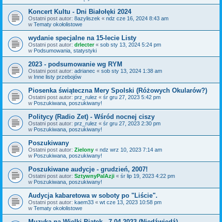
Koncert Kultu - Dni Białołęki 2024
Ostatni post autor:
8azyliszek
«
ndz cze 16, 2024 8:43 am
w
Tematy okołolistowe
wydanie specjalne na 15-lecie Listy
Ostatni post autor:
drlecter
«
sob sty 13, 2024 5:24 pm
w
Podsumowania, statystyki
2023 - podsumowanie wg RYM
Ostatni post autor:
adrianec
«
sob sty 13, 2024 1:38 am
w
Inne listy przebojów
Piosenka świąteczna Mery Spolski (Różowych Okularów?)
Ostatni post autor:
prz_rulez
«
śr gru 27, 2023 5:42 pm
w
Poszukiwana, poszukiwany!
Politycy (Radio Zet) - Wśród nocnej ciszy
Ostatni post autor:
prz_rulez
«
śr gru 27, 2023 2:30 pm
w
Poszukiwana, poszukiwany!
Poszukiwany
Ostatni post autor:
Zielony
«
ndz wrz 10, 2023 7:14 am
w
Poszukiwana, poszukiwany!
Poszukiwane audycje - grudzień, 2007!
Ostatni post autor:
SztywnyPalAzji
«
śr lip 19, 2023 4:22 pm
w
Poszukiwana, poszukiwany!
Audycja kabaretowa w soboty po "Liście".
Ostatni post autor:
kaem33
«
wt cze 13, 2023 10:58 pm
w
Tematy okołolistowe
Muzyka na Wielki Piątek - 7.04.2023 (Niedźwiedź)