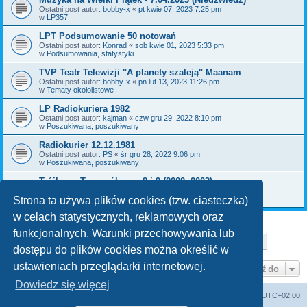
Ostatni post autor:
bobby-x
«
pt kwie 07, 2023 7:25 pm
w
LP357
LPT Podsumowanie 50 notowań
Ostatni post autor:
Konrad
«
sob kwie 01, 2023 5:33 pm
w
Podsumowania, statystyki
TVP Teatr Telewizji "A planety szaleją" Maanam
Ostatni post autor:
bobby-x
«
pn lut 13, 2023 11:26 pm
w
Tematy okołolistowe
LP Radiokuriera 1982
Ostatni post autor:
kajman
«
czw gru 29, 2022 8:10 pm
w
Poszukiwana, poszukiwany!
Radiokurier 12.12.1981
Ostatni post autor:
PS
«
śr gru 28, 2022 9:06 pm
w
Poszukiwana, poszukiwany!
Trójkowy Top ogólny nr 8 i 9 (2002, 2003)
Ostatni post autor:
bobby-x
«
pn gru 26, 2022 11:36 am
w
Poszukiwana, poszukiwany!
Strona ta używa plików cookies (tzw. ciasteczka)
w celach statystycznych, reklamowych oraz
funkcjonalnych. Warunki przechowywania lub
Strona
1
z
29
1
2
3
4
5
29
Następn
Znaleziono 709 wyników
…
dostępu do plików cookies można określić w
ustawieniach przeglądarki internetowej.
Przejdź do
Dowiedz się więcej
Lista Przebojów Programu Trzeciego
Strefa czasowa
UTC+02:00