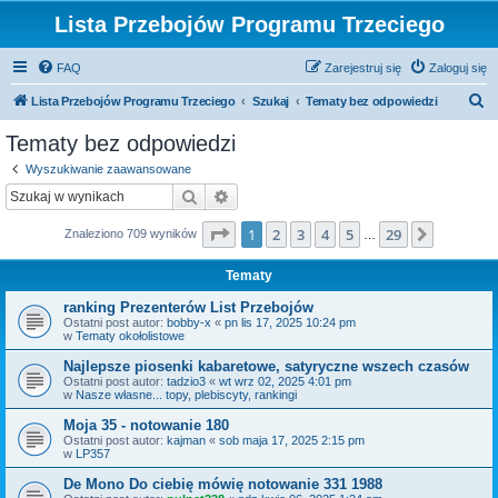
Lista Przebojów Programu Trzeciego
FAQ
Zarejestruj się
Zaloguj się
S
Lista Przebojów Programu Trzeciego
Szukaj
Tematy bez odpowiedzi
z
Tematy bez odpowiedzi
u
Wyszukiwanie zaawansowane
k
Szukaj
Wyszukiwanie zaawansowane
a
Strona
1
z
29
1
2
3
4
5
29
Następn
Znaleziono 709 wyników
j
…
Tematy
ranking Prezenterów List Przebojów
Ostatni post autor:
bobby-x
«
pn lis 17, 2025 10:24 pm
w
Tematy okołolistowe
Najlepsze piosenki kabaretowe, satyryczne wszech czasów
Ostatni post autor:
tadzio3
«
wt wrz 02, 2025 4:01 pm
w
Nasze własne... topy, plebiscyty, rankingi
Moja 35 - notowanie 180
Ostatni post autor:
kajman
«
sob maja 17, 2025 2:15 pm
w
LP357
De Mono Do ciebię mówię notowanie 331 1988