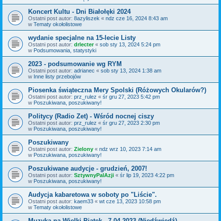
Koncert Kultu - Dni Białołęki 2024
Ostatni post autor:
8azyliszek
«
ndz cze 16, 2024 8:43 am
w
Tematy okołolistowe
wydanie specjalne na 15-lecie Listy
Ostatni post autor:
drlecter
«
sob sty 13, 2024 5:24 pm
w
Podsumowania, statystyki
2023 - podsumowanie wg RYM
Ostatni post autor:
adrianec
«
sob sty 13, 2024 1:38 am
w
Inne listy przebojów
Piosenka świąteczna Mery Spolski (Różowych Okularów?)
Ostatni post autor:
prz_rulez
«
śr gru 27, 2023 5:42 pm
w
Poszukiwana, poszukiwany!
Politycy (Radio Zet) - Wśród nocnej ciszy
Ostatni post autor:
prz_rulez
«
śr gru 27, 2023 2:30 pm
w
Poszukiwana, poszukiwany!
Poszukiwany
Ostatni post autor:
Zielony
«
ndz wrz 10, 2023 7:14 am
w
Poszukiwana, poszukiwany!
Poszukiwane audycje - grudzień, 2007!
Ostatni post autor:
SztywnyPalAzji
«
śr lip 19, 2023 4:22 pm
w
Poszukiwana, poszukiwany!
Audycja kabaretowa w soboty po "Liście".
Ostatni post autor:
kaem33
«
wt cze 13, 2023 10:58 pm
w
Tematy okołolistowe
Muzyka na Wielki Piątek - 7.04.2023 (Niedźwiedź)