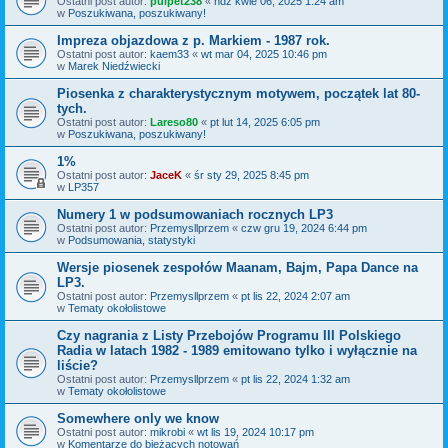
Ostatni post autor:
pulpet238
«
ndz kwie 06, 2025 1:24 am
w
Poszukiwana, poszukiwany!
Impreza objazdowa z p. Markiem - 1987 rok.
Ostatni post autor:
kaem33
«
wt mar 04, 2025 10:46 pm
w
Marek Niedźwiecki
Piosenka z charakterystycznym motywem, początek lat 80-
tych.
Ostatni post autor:
Lareso80
«
pt lut 14, 2025 6:05 pm
w
Poszukiwana, poszukiwany!
1%
Ostatni post autor:
JaceK
«
śr sty 29, 2025 8:45 pm
w
LP357
Numery 1 w podsumowaniach rocznych LP3
Ostatni post autor:
Przemysllprzem
«
czw gru 19, 2024 6:44 pm
w
Podsumowania, statystyki
Wersje piosenek zespołów Maanam, Bajm, Papa Dance na
LP3.
Ostatni post autor:
Przemysllprzem
«
pt lis 22, 2024 2:07 am
w
Tematy okołolistowe
Czy nagrania z Listy Przebojów Programu III Polskiego
Radia w latach 1982 - 1989 emitowano tylko i wyłącznie na
liście?
Ostatni post autor:
Przemysllprzem
«
pt lis 22, 2024 1:32 am
w
Tematy okołolistowe
Somewhere only we know
Ostatni post autor:
mikrobi
«
wt lis 19, 2024 10:17 pm
w
Komentarze do bieżących notowań