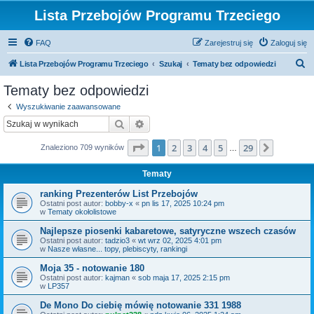
Lista Przebojów Programu Trzeciego
FAQ
Zarejestruj się
Zaloguj się
S
Lista Przebojów Programu Trzeciego
Szukaj
Tematy bez odpowiedzi
z
Tematy bez odpowiedzi
u
Wyszukiwanie zaawansowane
k
Szukaj
Wyszukiwanie zaawansowane
a
Strona
1
z
29
1
2
3
4
5
29
Następn
Znaleziono 709 wyników
j
…
Tematy
ranking Prezenterów List Przebojów
Ostatni post autor:
bobby-x
«
pn lis 17, 2025 10:24 pm
w
Tematy okołolistowe
Najlepsze piosenki kabaretowe, satyryczne wszech czasów
Ostatni post autor:
tadzio3
«
wt wrz 02, 2025 4:01 pm
w
Nasze własne... topy, plebiscyty, rankingi
Moja 35 - notowanie 180
Ostatni post autor:
kajman
«
sob maja 17, 2025 2:15 pm
w
LP357
De Mono Do ciebię mówię notowanie 331 1988