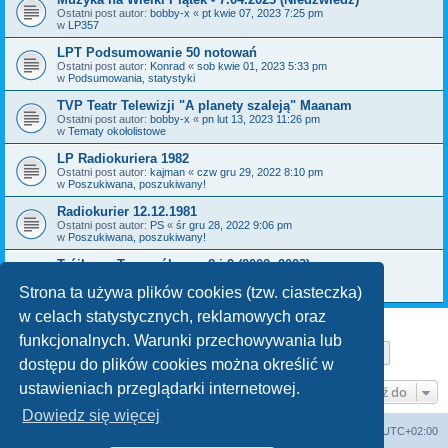
Ostatni post autor:
bobby-x
«
pt kwie 07, 2023 7:25 pm
w
LP357
LPT Podsumowanie 50 notowań
Ostatni post autor:
Konrad
«
sob kwie 01, 2023 5:33 pm
w
Podsumowania, statystyki
TVP Teatr Telewizji "A planety szaleją" Maanam
Ostatni post autor:
bobby-x
«
pn lut 13, 2023 11:26 pm
w
Tematy okołolistowe
LP Radiokuriera 1982
Ostatni post autor:
kajman
«
czw gru 29, 2022 8:10 pm
w
Poszukiwana, poszukiwany!
Radiokurier 12.12.1981
Ostatni post autor:
PS
«
śr gru 28, 2022 9:06 pm
w
Poszukiwana, poszukiwany!
Trójkowy Top ogólny nr 8 i 9 (2002, 2003)
Ostatni post autor:
bobby-x
«
pn gru 26, 2022 11:36 am
w
Poszukiwana, poszukiwany!
Strona ta używa plików cookies (tzw. ciasteczka)
w celach statystycznych, reklamowych oraz
funkcjonalnych. Warunki przechowywania lub
Strona
1
z
29
1
2
3
4
5
29
Następn
Znaleziono 709 wyników
…
dostępu do plików cookies można określić w
ustawieniach przeglądarki internetowej.
Przejdź do
Dowiedz się więcej
Lista Przebojów Programu Trzeciego
Strefa czasowa
UTC+02:00