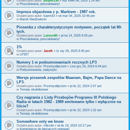
Ostatni post autor:
pulpet238
«
ndz kwie 06, 2025 1:24 am
w
Poszukiwana, poszukiwany!
Impreza objazdowa z p. Markiem - 1987 rok.
Ostatni post autor:
kaem33
«
wt mar 04, 2025 10:46 pm
w
Marek Niedźwiecki
Piosenka z charakterystycznym motywem, początek lat 80-
tych.
Ostatni post autor:
Lareso80
«
pt lut 14, 2025 6:05 pm
w
Poszukiwana, poszukiwany!
1%
Ostatni post autor:
JaceK
«
śr sty 29, 2025 8:45 pm
w
LP357
Numery 1 w podsumowaniach rocznych LP3
Ostatni post autor:
Przemysllprzem
«
czw gru 19, 2024 6:44 pm
w
Podsumowania, statystyki
Wersje piosenek zespołów Maanam, Bajm, Papa Dance na
LP3.
Ostatni post autor:
Przemysllprzem
«
pt lis 22, 2024 2:07 am
w
Tematy okołolistowe
Czy nagrania z Listy Przebojów Programu III Polskiego
Radia w latach 1982 - 1989 emitowano tylko i wyłącznie na
liście?
Ostatni post autor:
Przemysllprzem
«
pt lis 22, 2024 1:32 am
w
Tematy okołolistowe
Somewhere only we know
Ostatni post autor:
mikrobi
«
wt lis 19, 2024 10:17 pm
w
Komentarze do bieżących notowań