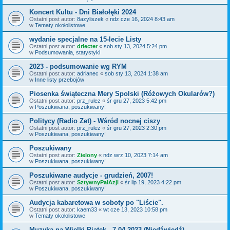
Koncert Kultu - Dni Białołęki 2024
Ostatni post autor:
8azyliszek
«
ndz cze 16, 2024 8:43 am
w
Tematy okołolistowe
wydanie specjalne na 15-lecie Listy
Ostatni post autor:
drlecter
«
sob sty 13, 2024 5:24 pm
w
Podsumowania, statystyki
2023 - podsumowanie wg RYM
Ostatni post autor:
adrianec
«
sob sty 13, 2024 1:38 am
w
Inne listy przebojów
Piosenka świąteczna Mery Spolski (Różowych Okularów?)
Ostatni post autor:
prz_rulez
«
śr gru 27, 2023 5:42 pm
w
Poszukiwana, poszukiwany!
Politycy (Radio Zet) - Wśród nocnej ciszy
Ostatni post autor:
prz_rulez
«
śr gru 27, 2023 2:30 pm
w
Poszukiwana, poszukiwany!
Poszukiwany
Ostatni post autor:
Zielony
«
ndz wrz 10, 2023 7:14 am
w
Poszukiwana, poszukiwany!
Poszukiwane audycje - grudzień, 2007!
Ostatni post autor:
SztywnyPalAzji
«
śr lip 19, 2023 4:22 pm
w
Poszukiwana, poszukiwany!
Audycja kabaretowa w soboty po "Liście".
Ostatni post autor:
kaem33
«
wt cze 13, 2023 10:58 pm
w
Tematy okołolistowe
Muzyka na Wielki Piątek - 7.04.2023 (Niedźwiedź)