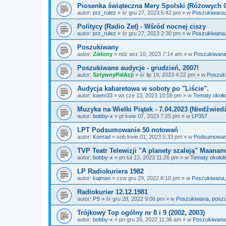
Piosenka świąteczna Mery Spolski (Różowych 
autor:
prz_rulez
»
śr gru 27, 2023 5:42 pm
» w
Poszukiwana,
Politycy (Radio Zet) - Wśród nocnej ciszy
autor:
prz_rulez
»
śr gru 27, 2023 2:30 pm
» w
Poszukiwana,
Poszukiwany
autor:
Zielony
»
ndz wrz 10, 2023 7:14 am
» w
Poszukiwana
Poszukiwane audycje - grudzień, 2007!
autor:
SztywnyPalAzji
»
śr lip 19, 2023 4:22 pm
» w
Poszuk
Audycja kabaretowa w soboty po "Liście".
autor:
kaem33
»
wt cze 13, 2023 10:58 pm
» w
Tematy około
Muzyka na Wielki Piątek - 7.04.2023 (Niedźwied
autor:
bobby-x
»
pt kwie 07, 2023 7:25 pm
» w
LP357
LPT Podsumowanie 50 notowań
autor:
Konrad
»
sob kwie 01, 2023 5:33 pm
» w
Podsumowania
TVP Teatr Telewizji "A planety szaleją" Maanam
autor:
bobby-x
»
pn lut 13, 2023 11:26 pm
» w
Tematy okołol
LP Radiokuriera 1982
autor:
kajman
»
czw gru 29, 2022 8:10 pm
» w
Poszukiwana,
Radiokurier 12.12.1981
autor:
PS
»
śr gru 28, 2022 9:06 pm
» w
Poszukiwana, posz
Trójkowy Top ogólny nr 8 i 9 (2002, 2003)
autor:
bobby-x
»
pn gru 26, 2022 11:36 am
» w
Poszukiwana