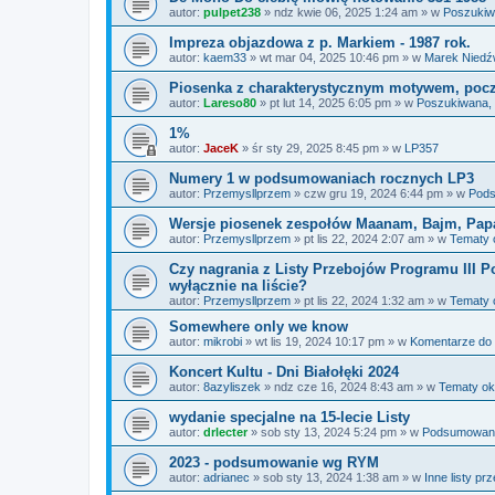
autor:
pulpet238
»
ndz kwie 06, 2025 1:24 am
» w
Poszukiw
Impreza objazdowa z p. Markiem - 1987 rok.
autor:
kaem33
»
wt mar 04, 2025 10:46 pm
» w
Marek Niedź
Piosenka z charakterystycznym motywem, począt
autor:
Lareso80
»
pt lut 14, 2025 6:05 pm
» w
Poszukiwana,
1%
autor:
JaceK
»
śr sty 29, 2025 8:45 pm
» w
LP357
Numery 1 w podsumowaniach rocznych LP3
autor:
Przemysllprzem
»
czw gru 19, 2024 6:44 pm
» w
Pods
Wersje piosenek zespołów Maanam, Bajm, Pap
autor:
Przemysllprzem
»
pt lis 22, 2024 2:07 am
» w
Tematy 
Czy nagrania z Listy Przebojów Programu III Po
wyłącznie na liście?
autor:
Przemysllprzem
»
pt lis 22, 2024 1:32 am
» w
Tematy 
Somewhere only we know
autor:
mikrobi
»
wt lis 19, 2024 10:17 pm
» w
Komentarze do
Koncert Kultu - Dni Białołęki 2024
autor:
8azyliszek
»
ndz cze 16, 2024 8:43 am
» w
Tematy ok
wydanie specjalne na 15-lecie Listy
autor:
drlecter
»
sob sty 13, 2024 5:24 pm
» w
Podsumowania
2023 - podsumowanie wg RYM
autor:
adrianec
»
sob sty 13, 2024 1:38 am
» w
Inne listy pr