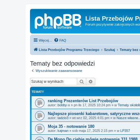
Lista Przebojów 
Forum pozytywnie zakręconych wo
Więcej…
FAQ
Lista Przebojów Programu Trzeciego
Szukaj
Tematy bez
Tematy bez odpowiedzi
Wyszukiwanie zaawansowane
Szukaj
Wyszukiwanie zaawan
TEMATY
ranking Prezenterów List Przebojów
autor:
bobby-x
»
pn lis 17, 2025 10:24 pm
» w
Tematy okołol
Najlepsze piosenki kabaretowe, satyryczne ws
autor:
tadzio3
»
wt wrz 02, 2025 4:01 pm
» w
Nasze własne...
Moja 35 - notowanie 180
autor:
kajman
»
sob maja 17, 2025 2:15 pm
» w
LP357
De Mono Do ciebię mówię notowanie 331 1988