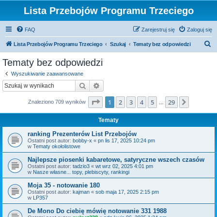
Lista Przebojów Programu Trzeciego
FAQ
Zarejestruj się
Zaloguj się
S
Lista Przebojów Programu Trzeciego
Szukaj
Tematy bez odpowiedzi
z
Tematy bez odpowiedzi
u
Wyszukiwanie zaawansowane
k
Szukaj
Wyszukiwanie zaawansowane
a
Strona
1
z
29
1
2
3
4
5
29
Następn
Znaleziono 709 wyników
j
…
Tematy
ranking Prezenterów List Przebojów
Ostatni post autor:
bobby-x
«
pn lis 17, 2025 10:24 pm
w
Tematy okołolistowe
Najlepsze piosenki kabaretowe, satyryczne wszech czasów
Ostatni post autor:
tadzio3
«
wt wrz 02, 2025 4:01 pm
w
Nasze własne... topy, plebiscyty, rankingi
Moja 35 - notowanie 180
Ostatni post autor:
kajman
«
sob maja 17, 2025 2:15 pm
w
LP357
De Mono Do ciebię mówię notowanie 331 1988