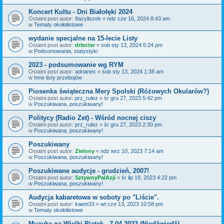
Koncert Kultu - Dni Białołęki 2024
Ostatni post autor:
8azyliszek
«
ndz cze 16, 2024 8:43 am
w
Tematy okołolistowe
wydanie specjalne na 15-lecie Listy
Ostatni post autor:
drlecter
«
sob sty 13, 2024 5:24 pm
w
Podsumowania, statystyki
2023 - podsumowanie wg RYM
Ostatni post autor:
adrianec
«
sob sty 13, 2024 1:38 am
w
Inne listy przebojów
Piosenka świąteczna Mery Spolski (Różowych Okularów?)
Ostatni post autor:
prz_rulez
«
śr gru 27, 2023 5:42 pm
w
Poszukiwana, poszukiwany!
Politycy (Radio Zet) - Wśród nocnej ciszy
Ostatni post autor:
prz_rulez
«
śr gru 27, 2023 2:30 pm
w
Poszukiwana, poszukiwany!
Poszukiwany
Ostatni post autor:
Zielony
«
ndz wrz 10, 2023 7:14 am
w
Poszukiwana, poszukiwany!
Poszukiwane audycje - grudzień, 2007!
Ostatni post autor:
SztywnyPalAzji
«
śr lip 19, 2023 4:22 pm
w
Poszukiwana, poszukiwany!
Audycja kabaretowa w soboty po "Liście".
Ostatni post autor:
kaem33
«
wt cze 13, 2023 10:58 pm
w
Tematy okołolistowe
Muzyka na Wielki Piątek - 7.04.2023 (Niedźwiedź)