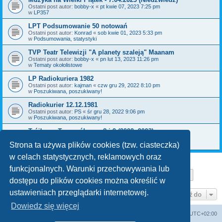
Ostatni post autor:
bobby-x
«
pt kwie 07, 2023 7:25 pm
w
LP357
LPT Podsumowanie 50 notowań
Ostatni post autor:
Konrad
«
sob kwie 01, 2023 5:33 pm
w
Podsumowania, statystyki
TVP Teatr Telewizji "A planety szaleją" Maanam
Ostatni post autor:
bobby-x
«
pn lut 13, 2023 11:26 pm
w
Tematy okołolistowe
LP Radiokuriera 1982
Ostatni post autor:
kajman
«
czw gru 29, 2022 8:10 pm
w
Poszukiwana, poszukiwany!
Radiokurier 12.12.1981
Ostatni post autor:
PS
«
śr gru 28, 2022 9:06 pm
w
Poszukiwana, poszukiwany!
Trójkowy Top ogólny nr 8 i 9 (2002, 2003)
Ostatni post autor:
bobby-x
«
pn gru 26, 2022 11:36 am
w
Poszukiwana, poszukiwany!
Strona ta używa plików cookies (tzw. ciasteczka)
w celach statystycznych, reklamowych oraz
funkcjonalnych. Warunki przechowywania lub
Strona
1
z
29
1
2
3
4
5
29
Następn
Znaleziono 709 wyników
…
dostępu do plików cookies można określić w
ustawieniach przeglądarki internetowej.
Przejdź do
Dowiedz się więcej
Lista Przebojów Programu Trzeciego
Strefa czasowa
UTC+02:00