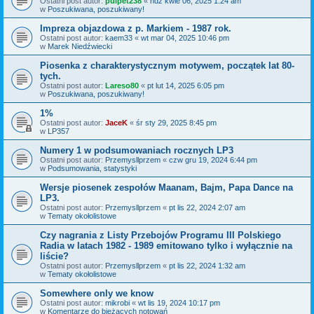
Ostatni post autor:
pulpet238
«
ndz kwie 06, 2025 1:24 am
w
Poszukiwana, poszukiwany!
Impreza objazdowa z p. Markiem - 1987 rok.
Ostatni post autor:
kaem33
«
wt mar 04, 2025 10:46 pm
w
Marek Niedźwiecki
Piosenka z charakterystycznym motywem, początek lat 80-
tych.
Ostatni post autor:
Lareso80
«
pt lut 14, 2025 6:05 pm
w
Poszukiwana, poszukiwany!
1%
Ostatni post autor:
JaceK
«
śr sty 29, 2025 8:45 pm
w
LP357
Numery 1 w podsumowaniach rocznych LP3
Ostatni post autor:
Przemysllprzem
«
czw gru 19, 2024 6:44 pm
w
Podsumowania, statystyki
Wersje piosenek zespołów Maanam, Bajm, Papa Dance na
LP3.
Ostatni post autor:
Przemysllprzem
«
pt lis 22, 2024 2:07 am
w
Tematy okołolistowe
Czy nagrania z Listy Przebojów Programu III Polskiego
Radia w latach 1982 - 1989 emitowano tylko i wyłącznie na
liście?
Ostatni post autor:
Przemysllprzem
«
pt lis 22, 2024 1:32 am
w
Tematy okołolistowe
Somewhere only we know
Ostatni post autor:
mikrobi
«
wt lis 19, 2024 10:17 pm
w
Komentarze do bieżących notowań