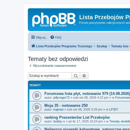
Lista Przebojów 
Forum pozytywnie zakręconych wo
Więcej…
FAQ
Lista Przebojów Programu Trzeciego
Szukaj
Tematy bez
Tematy bez odpowiedzi
Wyszukiwanie zaawansowane
Szukaj
Wyszukiwanie zaawan
TEMATY
Forumowa lista płyt, notowanie 979 (14.08.2026
autor:
jollyroger72
»
sob sie 08, 2026 4:22 pm
» w
Forumowa l
Moja 35 - notowanie 250
autor:
kajman
»
sob sie 08, 2026 3:29 pm
» w
LP357
ranking Prezenterów List Przebojów
autor:
bobby-x
»
pn lis 17, 2025 10:24 pm
» w
Tematy okołol
Najlepsze piosenki kabaretowe, satyryczne ws