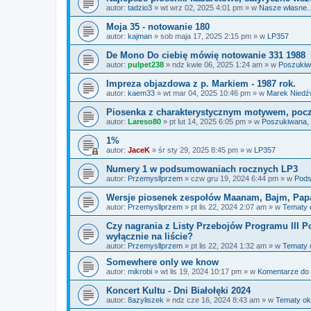
autor:
tadzio3
»
wt wrz 02, 2025 4:01 pm
» w
Nasze własne...
Moja 35 - notowanie 180
autor:
kajman
»
sob maja 17, 2025 2:15 pm
» w
LP357
De Mono Do ciebię mówię notowanie 331 1988
autor:
pulpet238
»
ndz kwie 06, 2025 1:24 am
» w
Poszukiw
Impreza objazdowa z p. Markiem - 1987 rok.
autor:
kaem33
»
wt mar 04, 2025 10:46 pm
» w
Marek Niedź
Piosenka z charakterystycznym motywem, począt
autor:
Lareso80
»
pt lut 14, 2025 6:05 pm
» w
Poszukiwana,
1%
autor:
JaceK
»
śr sty 29, 2025 8:45 pm
» w
LP357
Numery 1 w podsumowaniach rocznych LP3
autor:
Przemysllprzem
»
czw gru 19, 2024 6:44 pm
» w
Pods
Wersje piosenek zespołów Maanam, Bajm, Pap
autor:
Przemysllprzem
»
pt lis 22, 2024 2:07 am
» w
Tematy 
Czy nagrania z Listy Przebojów Programu III Po
wyłącznie na liście?
autor:
Przemysllprzem
»
pt lis 22, 2024 1:32 am
» w
Tematy 
Somewhere only we know
autor:
mikrobi
»
wt lis 19, 2024 10:17 pm
» w
Komentarze do
Koncert Kultu - Dni Białołęki 2024
autor:
8azyliszek
»
ndz cze 16, 2024 8:43 am
» w
Tematy ok