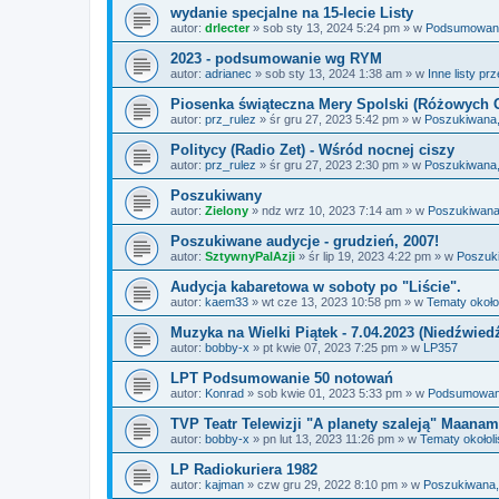
wydanie specjalne na 15-lecie Listy
autor:
drlecter
»
sob sty 13, 2024 5:24 pm
» w
Podsumowania
2023 - podsumowanie wg RYM
autor:
adrianec
»
sob sty 13, 2024 1:38 am
» w
Inne listy pr
Piosenka świąteczna Mery Spolski (Różowych 
autor:
prz_rulez
»
śr gru 27, 2023 5:42 pm
» w
Poszukiwana,
Politycy (Radio Zet) - Wśród nocnej ciszy
autor:
prz_rulez
»
śr gru 27, 2023 2:30 pm
» w
Poszukiwana,
Poszukiwany
autor:
Zielony
»
ndz wrz 10, 2023 7:14 am
» w
Poszukiwana
Poszukiwane audycje - grudzień, 2007!
autor:
SztywnyPalAzji
»
śr lip 19, 2023 4:22 pm
» w
Poszuk
Audycja kabaretowa w soboty po "Liście".
autor:
kaem33
»
wt cze 13, 2023 10:58 pm
» w
Tematy około
Muzyka na Wielki Piątek - 7.04.2023 (Niedźwied
autor:
bobby-x
»
pt kwie 07, 2023 7:25 pm
» w
LP357
LPT Podsumowanie 50 notowań
autor:
Konrad
»
sob kwie 01, 2023 5:33 pm
» w
Podsumowania
TVP Teatr Telewizji "A planety szaleją" Maanam
autor:
bobby-x
»
pn lut 13, 2023 11:26 pm
» w
Tematy okołol
LP Radiokuriera 1982
autor:
kajman
»
czw gru 29, 2022 8:10 pm
» w
Poszukiwana,