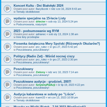
Koncert Kultu - Dni Białołęki 2024
Ostatni post autor:
8azyliszek
«
ndz cze 16, 2024 8:43 am
w
Tematy okołolistowe
wydanie specjalne na 15-lecie Listy
Ostatni post autor:
drlecter
«
sob sty 13, 2024 5:24 pm
w
Podsumowania, statystyki
2023 - podsumowanie wg RYM
Ostatni post autor:
adrianec
«
sob sty 13, 2024 1:38 am
w
Inne listy przebojów
Piosenka świąteczna Mery Spolski (Różowych Okularów?)
Ostatni post autor:
prz_rulez
«
śr gru 27, 2023 5:42 pm
w
Poszukiwana, poszukiwany!
Politycy (Radio Zet) - Wśród nocnej ciszy
Ostatni post autor:
prz_rulez
«
śr gru 27, 2023 2:30 pm
w
Poszukiwana, poszukiwany!
Poszukiwany
Ostatni post autor:
Zielony
«
ndz wrz 10, 2023 7:14 am
w
Poszukiwana, poszukiwany!
Poszukiwane audycje - grudzień, 2007!
Ostatni post autor:
SztywnyPalAzji
«
śr lip 19, 2023 4:22 pm
w
Poszukiwana, poszukiwany!
Audycja kabaretowa w soboty po "Liście".
Ostatni post autor:
kaem33
«
wt cze 13, 2023 10:58 pm
w
Tematy okołolistowe
Muzyka na Wielki Piątek - 7.04.2023 (Niedźwiedź)