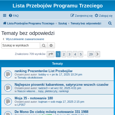
Lista Przebojów Programu Trzeciego
FAQ
Zarejestruj się
Zaloguj się
S
Lista Przebojów Programu Trzeciego
Szukaj
Tematy bez odpowiedzi
z
Tematy bez odpowiedzi
u
Wyszukiwanie zaawansowane
k
Szukaj
Wyszukiwanie zaawansowane
a
Strona
1
z
29
1
2
3
4
5
29
Następn
Znaleziono 709 wyników
j
…
Tematy
ranking Prezenterów List Przebojów
Ostatni post autor:
bobby-x
«
pn lis 17, 2025 10:24 pm
w
Tematy okołolistowe
Najlepsze piosenki kabaretowe, satyryczne wszech czasów
Ostatni post autor:
tadzio3
«
wt wrz 02, 2025 4:01 pm
w
Nasze własne... topy, plebiscyty, rankingi
Moja 35 - notowanie 180
Ostatni post autor:
kajman
«
sob maja 17, 2025 2:15 pm
w
LP357
De Mono Do ciebię mówię notowanie 331 1988