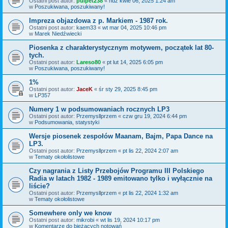
Ostatni post autor:
pulpet238
«
ndz kwie 06, 2025 1:24 am
w
Poszukiwana, poszukiwany!
Impreza objazdowa z p. Markiem - 1987 rok.
Ostatni post autor:
kaem33
«
wt mar 04, 2025 10:46 pm
w
Marek Niedźwiecki
Piosenka z charakterystycznym motywem, początek lat 80-
tych.
Ostatni post autor:
Lareso80
«
pt lut 14, 2025 6:05 pm
w
Poszukiwana, poszukiwany!
1%
Ostatni post autor:
JaceK
«
śr sty 29, 2025 8:45 pm
w
LP357
Numery 1 w podsumowaniach rocznych LP3
Ostatni post autor:
Przemysllprzem
«
czw gru 19, 2024 6:44 pm
w
Podsumowania, statystyki
Wersje piosenek zespołów Maanam, Bajm, Papa Dance na
LP3.
Ostatni post autor:
Przemysllprzem
«
pt lis 22, 2024 2:07 am
w
Tematy okołolistowe
Czy nagrania z Listy Przebojów Programu III Polskiego
Radia w latach 1982 - 1989 emitowano tylko i wyłącznie na
liście?
Ostatni post autor:
Przemysllprzem
«
pt lis 22, 2024 1:32 am
w
Tematy okołolistowe
Somewhere only we know
Ostatni post autor:
mikrobi
«
wt lis 19, 2024 10:17 pm
w
Komentarze do bieżących notowań