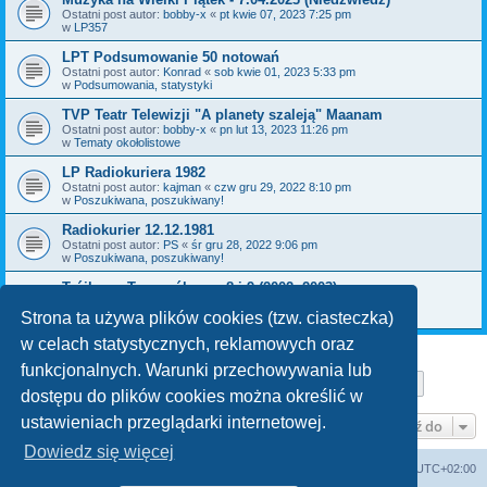
Ostatni post autor:
bobby-x
«
pt kwie 07, 2023 7:25 pm
w
LP357
LPT Podsumowanie 50 notowań
Ostatni post autor:
Konrad
«
sob kwie 01, 2023 5:33 pm
w
Podsumowania, statystyki
TVP Teatr Telewizji "A planety szaleją" Maanam
Ostatni post autor:
bobby-x
«
pn lut 13, 2023 11:26 pm
w
Tematy okołolistowe
LP Radiokuriera 1982
Ostatni post autor:
kajman
«
czw gru 29, 2022 8:10 pm
w
Poszukiwana, poszukiwany!
Radiokurier 12.12.1981
Ostatni post autor:
PS
«
śr gru 28, 2022 9:06 pm
w
Poszukiwana, poszukiwany!
Trójkowy Top ogólny nr 8 i 9 (2002, 2003)
Ostatni post autor:
bobby-x
«
pn gru 26, 2022 11:36 am
w
Poszukiwana, poszukiwany!
Strona ta używa plików cookies (tzw. ciasteczka)
w celach statystycznych, reklamowych oraz
funkcjonalnych. Warunki przechowywania lub
Strona
1
z
29
1
2
3
4
5
29
Następn
Znaleziono 709 wyników
…
dostępu do plików cookies można określić w
ustawieniach przeglądarki internetowej.
Przejdź do
Dowiedz się więcej
Lista Przebojów Programu Trzeciego
Strefa czasowa
UTC+02:00