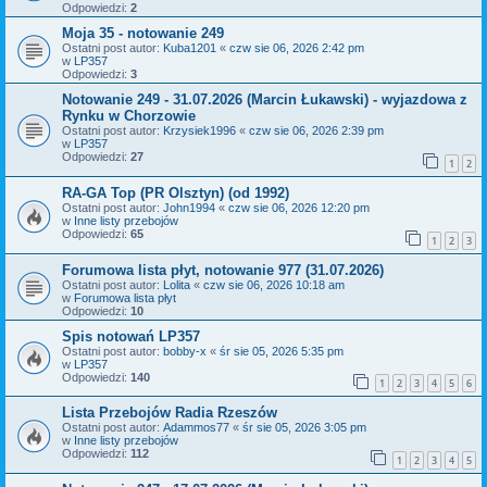
Odpowiedzi:
2
Moja 35 - notowanie 249
Ostatni post autor:
Kuba1201
«
czw sie 06, 2026 2:42 pm
w
LP357
Odpowiedzi:
3
Notowanie 249 - 31.07.2026 (Marcin Łukawski) - wyjazdowa z
Rynku w Chorzowie
Ostatni post autor:
Krzysiek1996
«
czw sie 06, 2026 2:39 pm
w
LP357
Odpowiedzi:
27
1
2
RA-GA Top (PR Olsztyn) (od 1992)
Ostatni post autor:
John1994
«
czw sie 06, 2026 12:20 pm
w
Inne listy przebojów
Odpowiedzi:
65
1
2
3
Forumowa lista płyt, notowanie 977 (31.07.2026)
Ostatni post autor:
Lolita
«
czw sie 06, 2026 10:18 am
w
Forumowa lista płyt
Odpowiedzi:
10
Spis notowań LP357
Ostatni post autor:
bobby-x
«
śr sie 05, 2026 5:35 pm
w
LP357
Odpowiedzi:
140
1
2
3
4
5
6
Lista Przebojów Radia Rzeszów
Ostatni post autor:
Adammos77
«
śr sie 05, 2026 3:05 pm
w
Inne listy przebojów
Odpowiedzi:
112
1
2
3
4
5