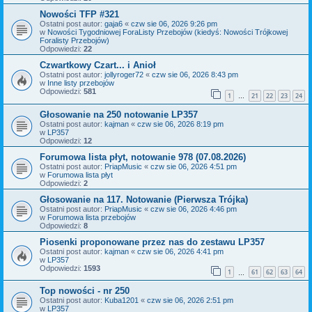
Nowości TFP #321
Ostatni post autor:
gaja6
«
czw sie 06, 2026 9:26 pm
w
Nowości Tygodniowej ForaListy Przebojów (kiedyś: Nowości Trójkowej
Foralisty Przebojów)
Odpowiedzi:
22
Czwartkowy Czart... i Anioł
Ostatni post autor:
jollyroger72
«
czw sie 06, 2026 8:43 pm
w
Inne listy przebojów
Odpowiedzi:
581
1
21
22
23
24
…
Głosowanie na 250 notowanie LP357
Ostatni post autor:
kajman
«
czw sie 06, 2026 8:19 pm
w
LP357
Odpowiedzi:
12
Forumowa lista płyt, notowanie 978 (07.08.2026)
Ostatni post autor:
PriapMusic
«
czw sie 06, 2026 4:51 pm
w
Forumowa lista płyt
Odpowiedzi:
2
Głosowanie na 117. Notowanie (Pierwsza Trójka)
Ostatni post autor:
PriapMusic
«
czw sie 06, 2026 4:46 pm
w
Forumowa lista przebojów
Odpowiedzi:
8
Piosenki proponowane przez nas do zestawu LP357
Ostatni post autor:
kajman
«
czw sie 06, 2026 4:41 pm
w
LP357
Odpowiedzi:
1593
1
61
62
63
64
…
Top nowości - nr 250
Ostatni post autor:
Kuba1201
«
czw sie 06, 2026 2:51 pm
w
LP357