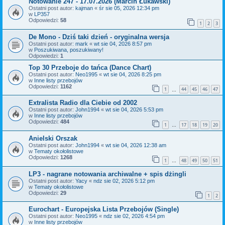
Notowanie 247 - 17.07.2026 (Marcin Łukawski)
Ostatni post autor:
kajman
«
śr sie 05, 2026 12:34 pm
w
LP357
Odpowiedzi:
58
1
2
3
De Mono - Dziś taki dzień - oryginalna wersja
Ostatni post autor:
mark
«
wt sie 04, 2026 8:57 pm
w
Poszukiwana, poszukiwany!
Odpowiedzi:
1
Top 30 Przeboje do tańca (Dance Chart)
Ostatni post autor:
Neo1995
«
wt sie 04, 2026 8:25 pm
w
Inne listy przebojów
Odpowiedzi:
1162
1
44
45
46
47
…
Extralista Radio dla Ciebie od 2002
Ostatni post autor:
John1994
«
wt sie 04, 2026 5:53 pm
w
Inne listy przebojów
Odpowiedzi:
484
1
17
18
19
20
…
Anielski Orszak
Ostatni post autor:
John1994
«
wt sie 04, 2026 12:38 am
w
Tematy okołolistowe
Odpowiedzi:
1268
1
48
49
50
51
…
LP3 - nagrane notowania archiwalne + spis dżingli
Ostatni post autor:
Yacy
«
ndz sie 02, 2026 5:12 pm
w
Tematy okołolistowe
Odpowiedzi:
29
1
2
Eurochart - Europejska Lista Przebojów (Single)
Ostatni post autor:
Neo1995
«
ndz sie 02, 2026 4:54 pm
w
Inne listy przebojów