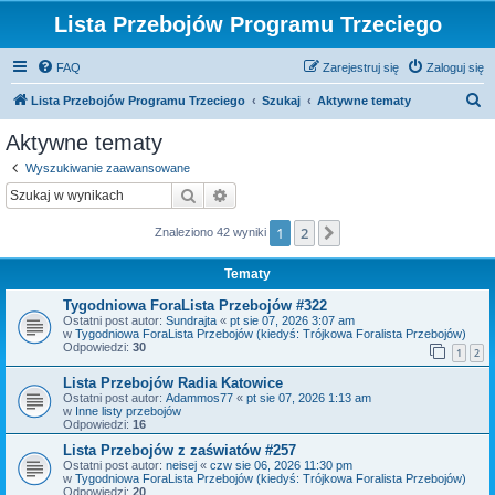
Lista Przebojów Programu Trzeciego
FAQ
Zarejestruj się
Zaloguj się
S
Lista Przebojów Programu Trzeciego
Szukaj
Aktywne tematy
z
Aktywne tematy
u
Wyszukiwanie zaawansowane
k
Szukaj
Wyszukiwanie zaawansowane
a
1
2
Następna
Znaleziono 42 wyniki
j
Tematy
Tygodniowa ForaLista Przebojów #322
Ostatni post autor:
Sundrajta
«
pt sie 07, 2026 3:07 am
w
Tygodniowa ForaLista Przebojów (kiedyś: Trójkowa Foralista Przebojów)
Odpowiedzi:
30
1
2
Lista Przebojów Radia Katowice
Ostatni post autor:
Adammos77
«
pt sie 07, 2026 1:13 am
w
Inne listy przebojów
Odpowiedzi:
16
Lista Przebojów z zaświatów #257
Ostatni post autor:
neisej
«
czw sie 06, 2026 11:30 pm
w
Tygodniowa ForaLista Przebojów (kiedyś: Trójkowa Foralista Przebojów)
Odpowiedzi:
20