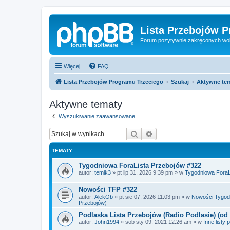
Lista Przebojów 
Forum pozytywnie zakręconych wo
Więcej…
FAQ
Lista Przebojów Programu Trzeciego
Szukaj
Aktywne te
Aktywne tematy
Wyszukiwanie zaawansowane
Szukaj
Wyszukiwanie zaawan
TEMATY
Tygodniowa ForaLista Przebojów #322
autor:
temik3
»
pt lip 31, 2026 9:39 pm
» w
Tygodniowa ForaLi
Nowości TFP #322
autor:
AlekOb
»
pt sie 07, 2026 11:03 pm
» w
Nowości Tygodn
Przebojów)
Podlaska Lista Przebojów (Radio Podlasie) (od 
autor:
John1994
»
sob sty 09, 2021 12:26 am
» w
Inne listy