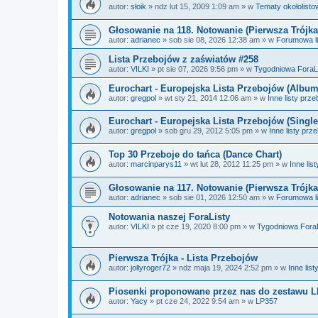
autor:
słoik
»
ndz lut 15, 2009 1:09 am
» w
Tematy okołolisto
Głosowanie na 118. Notowanie (Pierwsza Trójka
autor:
adrianec
»
sob sie 08, 2026 12:38 am
» w
Forumowa li
Lista Przebojów z zaświatów #258
autor:
VILKI
»
pt sie 07, 2026 9:56 pm
» w
Tygodniowa ForaLi
Eurochart - Europejska Lista Przebojów (Album
autor:
gregpol
»
wt sty 21, 2014 12:06 am
» w
Inne listy prz
Eurochart - Europejska Lista Przebojów (Single
autor:
gregpol
»
sob gru 29, 2012 5:05 pm
» w
Inne listy prz
Top 30 Przeboje do tańca (Dance Chart)
autor:
marcinparys11
»
wt lut 28, 2012 11:25 pm
» w
Inne lis
Głosowanie na 117. Notowanie (Pierwsza Trójka
autor:
adrianec
»
sob sie 01, 2026 12:50 am
» w
Forumowa li
Notowania naszej ForaListy
autor:
VILKI
»
pt cze 19, 2020 8:00 pm
» w
Tygodniowa ForaL
Pierwsza Trójka - Lista Przebojów
autor:
jollyroger72
»
ndz maja 19, 2024 2:52 pm
» w
Inne lis
Piosenki proponowane przez nas do zestawu 
autor:
Yacy
»
pt cze 24, 2022 9:54 am
» w
LP357