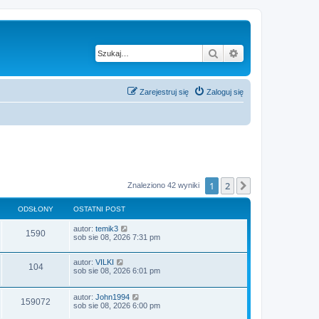
Szukaj
Wyszukiwanie z
Zarejestruj się
Zaloguj się
1
2
Następna
Znaleziono 42 wyniki
ODSŁONY
OSTATNI POST
O
autor:
temik3
O
1590
s
sob sie 08, 2026 7:31 pm
t
d
a
O
autor:
VILKI
t
O
104
s
s
sob sie 08, 2026 6:01 pm
n
t
i
d
a
ł
p
t
O
o
autor:
John1994
O
159072
s
n
s
s
sob sie 08, 2026 6:00 pm
o
i
t
t