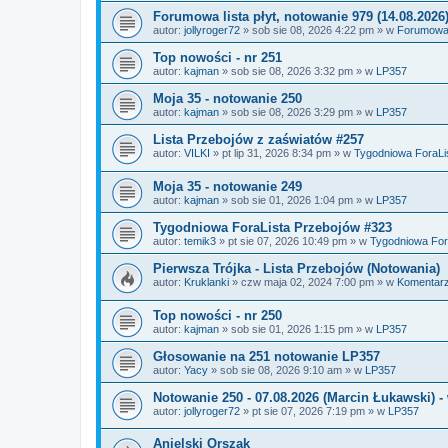
Forumowa lista płyt, notowanie 979 (14.08.2026
autor:
jollyroger72
»
sob sie 08, 2026 4:22 pm
» w
Forumowa l
Top nowości - nr 251
autor:
kajman
»
sob sie 08, 2026 3:32 pm
» w
LP357
Moja 35 - notowanie 250
autor:
kajman
»
sob sie 08, 2026 3:29 pm
» w
LP357
Lista Przebojów z zaświatów #257
autor:
VILKI
»
pt lip 31, 2026 8:34 pm
» w
Tygodniowa ForaLis
Moja 35 - notowanie 249
autor:
kajman
»
sob sie 01, 2026 1:04 pm
» w
LP357
Tygodniowa ForaLista Przebojów #323
autor:
temik3
»
pt sie 07, 2026 10:49 pm
» w
Tygodniowa Fora
Pierwsza Trójka - Lista Przebojów (Notowania)
autor:
Kruklanki
»
czw maja 02, 2024 7:00 pm
» w
Komentarz
Top nowości - nr 250
autor:
kajman
»
sob sie 01, 2026 1:15 pm
» w
LP357
Głosowanie na 251 notowanie LP357
autor:
Yacy
»
sob sie 08, 2026 9:10 am
» w
LP357
Notowanie 250 - 07.08.2026 (Marcin Łukawski)
autor:
jollyroger72
»
pt sie 07, 2026 7:19 pm
» w
LP357
Anielski Orszak